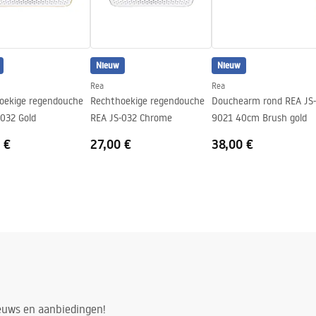
Nieuw
Nieuw
Rea
Rea
oekige regendouche
Rechthoekige regendouche
Douchearm rond REA JS-
-032 Gold
REA JS-032 Chrome
9021 40cm Brush gold
 €
27,00 €
38,00 €
ieuws en aanbiedingen!