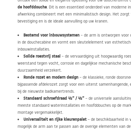
Ontdek een solide en elegante oplossing voor uw doucheruimte 
de hoofddouche
. Dit is een essentieel onderdeel van moderne
afwerking combineert met een minimalistisch design. Het zorgt v
bevestiging en is de ideale aanvulling op uw kranen.
Bestemd voor inbouwsystemen
– de arm is ontworpen voor
in de douchecabine en vormt een sleutelelement van esthetisch
inbouwinstallaties.
Solide roestvrij staal
– de vervaardiging uit hoogwaardig roest
weerstand tegen vocht, corrosie en dagelijkse mechanische besc
duurzaamheid verzekert.
Ronde rozet en modern design
– de klassieke, ronde doorsn
bijpassende afdekrozet zorgt voor een uiterst samenhangende, el
bij de nieuwste badkamertrends.
Standaard schroefdraad ½” / ½”
– de universele aansluiti
meeste standaard waterinstallaties en hoofddouches op de mark
montage vergemakkelijkt.
Universaliteit en rijke kleurenpalet
– de beschikbaarheid in
mogelijk de arm aan te passen aan de overige elementen van de