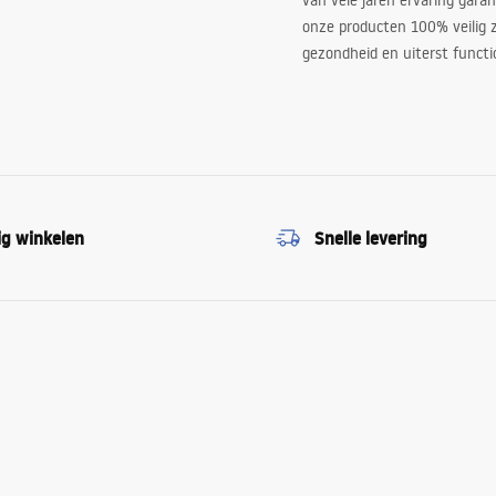
van vele jaren ervaring garan
onze producten 100% veilig z
gezondheid en uiterst functi
ig winkelen
Snelle levering