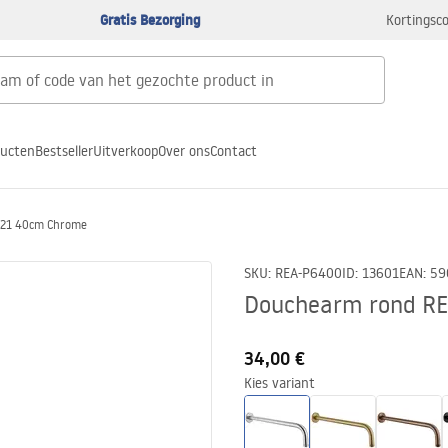
Gratis Bezorging
Kortingsco
ducten
Bestseller
Uitverkoop
Over ons
Contact
021 40cm Chrome
SKU
:
REA-P6400
ID
:
13601
EAN
:
59
Douchearm rond RE
34,00 €
Kies variant