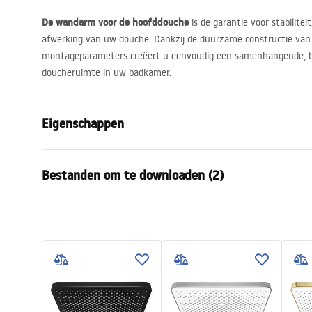
De wandarm voor de hoofddouche
is de garantie voor stabilitei
afwerking van uw douche. Dankzij de duurzame constructie van r
montageparameters creëert u eenvoudig een samenhangende, b
doucheruimte in uw badkamer.
Eigenschappen
Kleur
Chroom
Bestanden om te downloaden (2)
Materiaal
Roestvrij st
Montagewijze
Geschroefd
Garan
Breedte
395
mm
Pielęgnacja
Warra
Pielęgnacja.pdf
Hoogte
100
mm
Access
Diepte
20
mm
Garantie
24 maande