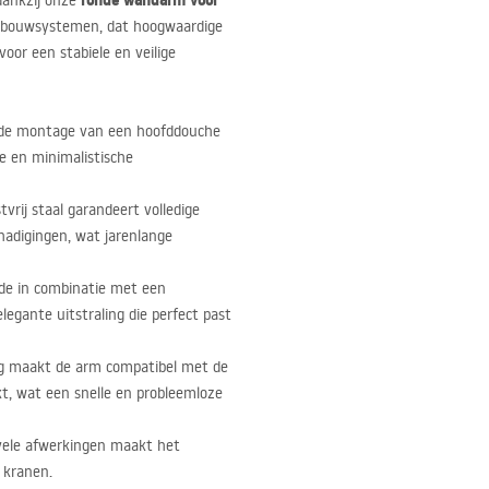
ronde wandarm voor
dankzij onze
 inbouwsystemen, dat hoogwaardige
oor een stabiele en veilige
 de montage van een hoofddouche
e en minimalistische
vrij staal garandeert volledige
hadigingen, wat jarenlange
ede in combinatie met een
egante uitstraling die perfect past
ng maakt de arm compatibel met de
t, wat een snelle en probleemloze
 vele afwerkingen maakt het
 kranen.