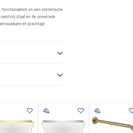
t, functionaliteit en een esthetische
oestvrij staal en de universele
etrouwbare en prachtige
aal
tievoorwaarden
nty_Terms_and_Conditions_
ories_-_24.pdf
n