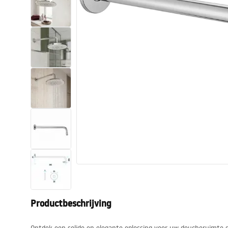
Toiletten
Wastafels
Baden en badwanden
Kranen
Douches
Keuken
Badkameraccessoires
Productbeschrijving