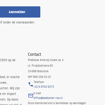
Aanmelden
ef onder de voorwaarden
Contact
 1993 op de
Podlasiak Andrzej Cylwik sp. k.
ul. Przędzalniana 60
15-688 Białystok
bod, in reactie
NIP 966-216-01-21
Telefoon
euwe,
+31 6 8740 6273
cten. Wij zijn
E-mail
ie en import
office@badkamer-rea.nl
nen. Op basis
Onze klantenservice is bereikbaar op werkdagen