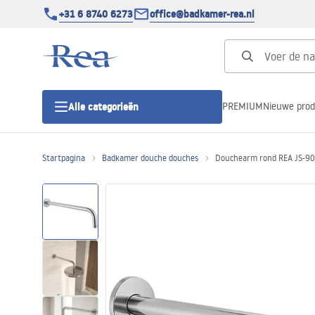
+31 6 8740 6273
office@badkamer-rea.nl
PREMIUM
Nieuwe pro
Alle categorieën
Startpagina
Badkamer douche douches
Douchearm rond REA JS-9
Douchecabines
Douchedeur
Douchebakken
Lineaire Douchegoten