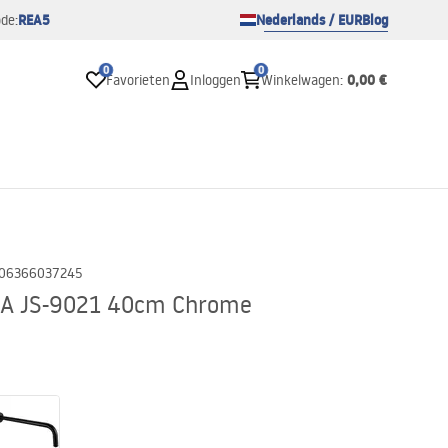
REA5
Nederlands / EUR
Blog
de:
0
0
0,00 €
Favorieten
Inloggen
Winkelwagen
:
06366037245
A JS-9021 40cm Chrome