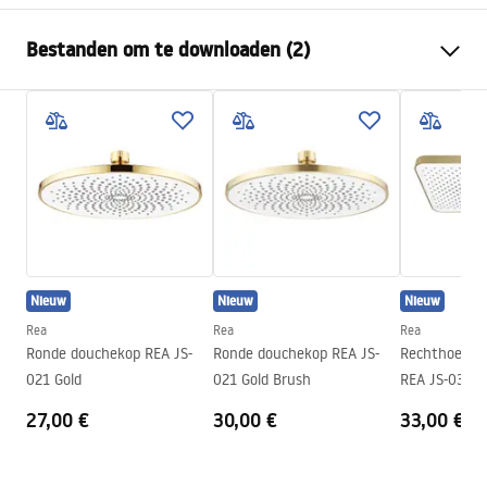
Kleur
Zwart
Bestanden om te downloaden (2)
Materiaal
Roestvrij staal
Montagewijze
Geschroefd
Pielęgnacja
Breedte
395
mm
Pielęgnacja.pdf
Hoogte
100
mm
Diepte
20
mm
Garantievoorwaarden
Garantie
24 maanden
Warranty_Terms_and_Conditions_Accessories_-_24.pdf
Nieuw
Nieuw
Nieuw
Rea
Rea
Rea
Ronde douchekop REA JS-
Ronde douchekop REA JS-
Rechthoekig
021 Gold
021 Gold Brush
REA JS-032 B
27,00 €
30,00 €
33,00 €