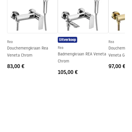
Hoogte
235
mm
Garantie
24 maanden
Garantievoorwaarden
Warranty_Terms_and_Conditions_Accessories_-_24.pdf
Uitverkoop
Rea
Rea
Douchemengkraan Rea
Rea
Douchemeng
Badmengkraan REA Veneta
Veneta Chrom
Veneta Gold
Chrom
83,00 €
97,00 €
105,00 €