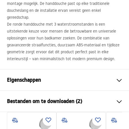
montage mogelijk. De handdouche past op elke traditionele
doucheslang en de installatie ervan vereist geen enkel
gereedschap.
De ronde handdouche met 3 waterstroomstanden is een
uitstekende keuze voor mensen die betrouwbare en universele
oplossingen voor hun badkamer zoeken. De combinatie van
geavanceerde straalfuncties, duurzaam
ABS
-materiaal en tijdloze
geometrie zorgt ervoor dat dit product perfect past in elke
interieurstijl – van minimalistisch tot modern premium design.
Eigenschappen
Kleur
Titaniumkleur
Bestanden om te downloaden (2)
Materiaal
Kunststof, ABS
Montagewijze
Geschroefd
Pielęgnacja
Breedte
110
mm
Pielęgnacja.pdf