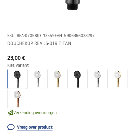
SKU
:
REA-07058
ID
:
13559
EAN
:
5906366038297
DOUCHEKOP REA JS-019 TITAN
23,00 €
Kies variant
Verzending overmorgen.
Vraag over product