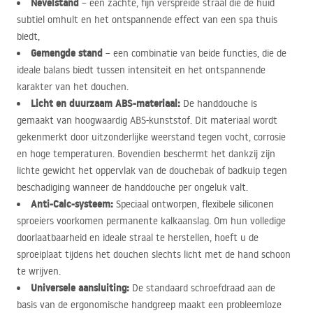
Nevelstand
– een zachte, fijn verspreide straal die de huid
subtiel omhult en het ontspannende effect van een spa thuis
biedt,
Gemengde stand
– een combinatie van beide functies, die de
ideale balans biedt tussen intensiteit en het ontspannende
karakter van het douchen.
Licht en duurzaam
ABS
-materiaal:
De handdouche is
gemaakt van hoogwaardig
ABS
-kunststof. Dit materiaal wordt
gekenmerkt door uitzonderlijke weerstand tegen vocht, corrosie
en hoge temperaturen. Bovendien beschermt het dankzij zijn
lichte gewicht het oppervlak van de douchebak of badkuip tegen
beschadiging wanneer de handdouche per ongeluk valt.
Anti-Calc-systeem:
Speciaal ontworpen, flexibele siliconen
sproeiers voorkomen permanente kalkaanslag. Om hun volledige
doorlaatbaarheid en ideale straal te herstellen, hoeft u de
sproeiplaat tijdens het douchen slechts licht met de hand schoon
te wrijven.
Universele aansluiting:
De standaard schroefdraad aan de
basis van de ergonomische handgreep maakt een probleemloze