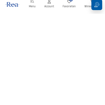
Menu
Account
Favorieten
Winkelwagen
Nieuwsbrief
Blijf op de hoogte van nieuws en aanbiedingen!
Aanmelden
Door uw gegevens in te voeren en te bevestigen, gaat u akkoord
met het ontvangen van de nieuwsbrief onder de voorwaarden
zoals beschreven in de
Algemene voorwaarden
.