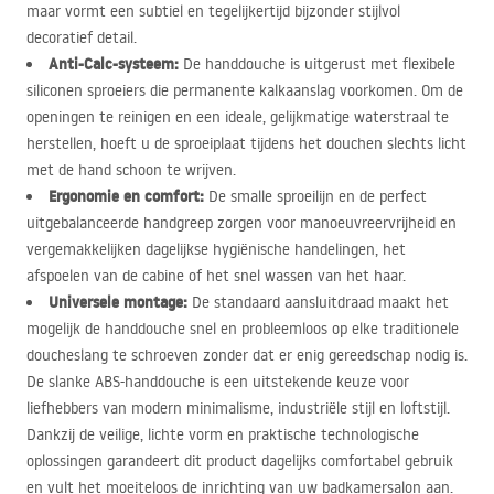
maar vormt een subtiel en tegelijkertijd bijzonder stijlvol
decoratief detail.
Anti-Calc-systeem:
De handdouche is uitgerust met flexibele
siliconen sproeiers die permanente kalkaanslag voorkomen. Om de
openingen te reinigen en een ideale, gelijkmatige waterstraal te
herstellen, hoeft u de sproeiplaat tijdens het douchen slechts licht
met de hand schoon te wrijven.
Ergonomie en comfort:
De smalle sproeilijn en de perfect
uitgebalanceerde handgreep zorgen voor manoeuvreervrijheid en
vergemakkelijken dagelijkse hygiënische handelingen, het
afspoelen van de cabine of het snel wassen van het haar.
Universele montage:
De standaard aansluitdraad maakt het
mogelijk de handdouche snel en probleemloos op elke traditionele
doucheslang te schroeven zonder dat er enig gereedschap nodig is.
De slanke
ABS
-handdouche is een uitstekende keuze voor
liefhebbers van modern minimalisme, industriële stijl en loftstijl.
Dankzij de veilige, lichte vorm en praktische technologische
oplossingen garandeert dit product dagelijks comfortabel gebruik
en vult het moeiteloos de inrichting van uw badkamersalon aan.