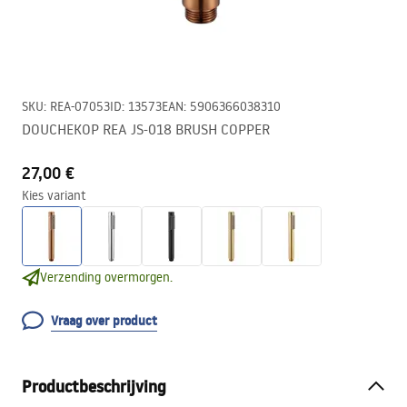
SKU
:
REA-07053
ID
:
13573
EAN
:
5906366038310
DOUCHEKOP REA JS-018 BRUSH COPPER
27,00 €
Kies variant
Verzending overmorgen.
Vraag over product
Productbeschrijving