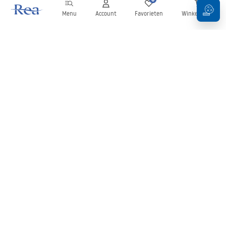
Menu
Account
Favorieten
Winkelwagen
Nieuwsbrief
Blijf op de hoogte van nieuws en aanbiedingen!
Aanmelden
Door uw gegevens in te voeren en te bevestigen, gaat u akkoord
met het ontvangen van de nieuwsbrief onder de voorwaarden
zoals beschreven in de
Algemene voorwaarden
.