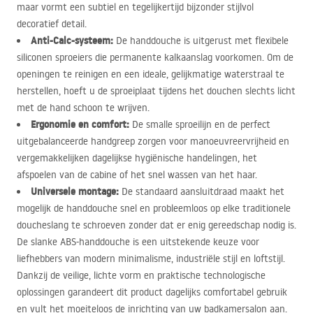
maar vormt een subtiel en tegelijkertijd bijzonder stijlvol
decoratief detail.
Anti-Calc-systeem:
De handdouche is uitgerust met flexibele
siliconen sproeiers die permanente kalkaanslag voorkomen. Om de
openingen te reinigen en een ideale, gelijkmatige waterstraal te
herstellen, hoeft u de sproeiplaat tijdens het douchen slechts licht
met de hand schoon te wrijven.
Ergonomie en comfort:
De smalle sproeilijn en de perfect
uitgebalanceerde handgreep zorgen voor manoeuvreervrijheid en
vergemakkelijken dagelijkse hygiënische handelingen, het
afspoelen van de cabine of het snel wassen van het haar.
Universele montage:
De standaard aansluitdraad maakt het
mogelijk de handdouche snel en probleemloos op elke traditionele
doucheslang te schroeven zonder dat er enig gereedschap nodig is.
De slanke
ABS
-handdouche is een uitstekende keuze voor
liefhebbers van modern minimalisme, industriële stijl en loftstijl.
Dankzij de veilige, lichte vorm en praktische technologische
oplossingen garandeert dit product dagelijks comfortabel gebruik
en vult het moeiteloos de inrichting van uw badkamersalon aan.