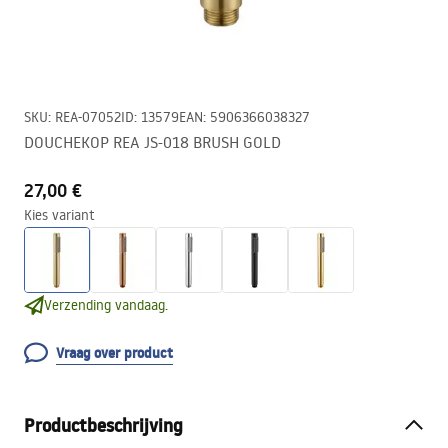
SKU
:
REA-07052
ID
:
13579
EAN
:
5906366038327
DOUCHEKOP REA JS-018 BRUSH GOLD
27,00 €
Kies variant
Verzending vandaag.
Vraag over product
Productbeschrijving