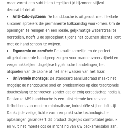
maar vormt een subtiel en tegelijkertijd bijzonder stijlvol
decoratief detail.
Anti-Calc-systeem:
De handdouche is uitgerust met flexibele
siliconen sproeiers die permanente kalkaanslag voorkomen. Om de
openingen te reinigen en een ideale, gelijkmatige waterstraal te
herstellen, hoeft u de sproeiplaat tijdens het douchen slechts licht
met de hand schoon te wrijven.
Ergonomie en comfort:
De smalle sproeilijn en de perfect
uitgebalanceerde handgreep zorgen voor manoeuvreervrijheid en
vergemakkelijken dagelijkse hygiënische handelingen, het
afspoelen van de cabine of het snel wassen van het haar.
Universele montage:
De standaard aansluitdraad maakt het
mogelijk de handdouche snel en probleemloos op elke traditionele
doucheslang te schroeven zonder dat er enig gereedschap nodig is.
De slanke
ABS
-handdouche is een uitstekende keuze voor
liefhebbers van modern minimalisme, industriële stijl en loftstijl.
Dankzij de veilige, lichte vorm en praktische technologische
oplossingen garandeert dit product dagelijks comfortabel gebruik
en vult het moeiteloos de inrichting van uw badkamersalon aan.