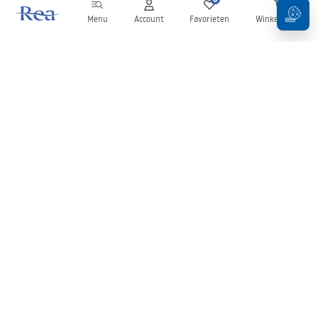
Menu
Account
Favorieten
Winkelwagen
Nieuwsbrief
Blijf op de hoogte van nieuws en aanbiedingen!
Aanmelden
Door uw gegevens in te voeren en te bevestigen, gaat u akkoord
met het ontvangen van de nieuwsbrief onder de voorwaarden
zoals beschreven in de
Algemene voorwaarden
.