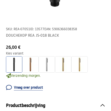
SKU
:
REA-07051
ID
:
13577
EAN
:
5906366038358
DOUCHEKOP REA JS-018 BLACK
26,00 €
Kies variant
Verzending morgen.
Vraag over product
Productbeschrijving