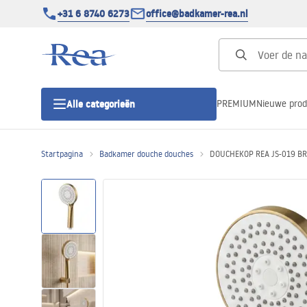
+31 6 8740 6273
office@badkamer-rea.nl
PREMIUM
Nieuwe pro
Alle categorieën
Startpagina
Badkamer douche douches
DOUCHEKOP REA JS-019 B
Douchecabines
Douchedeur
Douchebakken
Lineaire Douchegoten