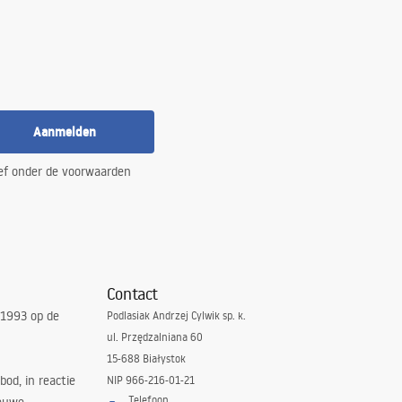
Aanmelden
ef onder de voorwaarden
Contact
 1993 op de
Podlasiak Andrzej Cylwik sp. k.
ul. Przędzalniana 60
15-688 Białystok
bod, in reactie
NIP 966-216-01-21
Telefoon