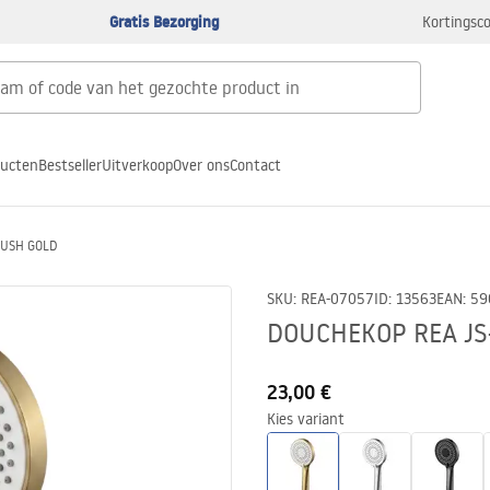
Gratis Bezorging
Kortingsco
ducten
Bestseller
Uitverkoop
Over ons
Contact
RUSH GOLD
SKU
:
REA-07057
ID
:
13563
EAN
:
59
DOUCHEKOP REA JS
23,00 €
Kies variant