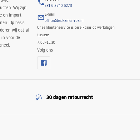
euwe,
+31 6 8740 6273
cten. Wij zijn
E-mail
ie en import
office@badkamer-rea.nl
nen. Op basis
Onze klantenservice is bereikbaar op werkdagen
deren wij dat al
tussen:
ijn voor de
7:00–15:30
oneel.
Volg ons
30 dagen retourrecht