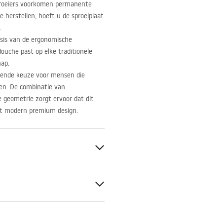
sproeiers voorkomen permanente
e herstellen, hoeft u de sproeiplaat
.
sis van de ergonomische
uche past op elke traditionele
hap.
kende keuze voor mensen die
en. De combinatie van
ze geometrie zorgt ervoor dat dit
 tot modern premium design.
teld
ABS
tievoorwaarden