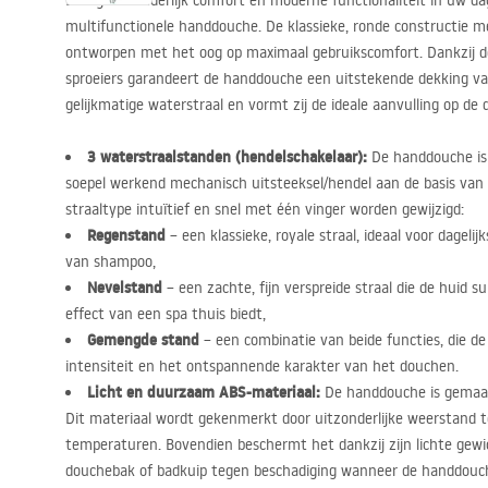
Breng uitzonderlijk comfort en moderne functionaliteit in uw da
multifunctionele handdouche. De klassieke, ronde constructie me
ontworpen met het oog op maximaal gebruikscomfort. Dankzij de
sproeiers garandeert de handdouche een uitstekende dekking v
gelijkmatige waterstraal en vormt zij de ideale aanvulling op de
3 waterstraalstanden (hendelschakelaar):
De handdouche is
soepel werkend mechanisch uitsteeksel/hendel aan de basis van 
straaltype intuïtief en snel met één vinger worden gewijzigd:
Regenstand
– een klassieke, royale straal, ideaal voor dageli
van shampoo,
Nevelstand
– een zachte, fijn verspreide straal die de huid 
effect van een spa thuis biedt,
Gemengde stand
– een combinatie van beide functies, die de
intensiteit en het ontspannende karakter van het douchen.
Licht en duurzaam
ABS
-materiaal:
De handdouche is gemaa
Dit materiaal wordt gekenmerkt door uitzonderlijke weerstand t
temperaturen. Bovendien beschermt het dankzij zijn lichte gewi
douchebak of badkuip tegen beschadiging wanneer de handdouch