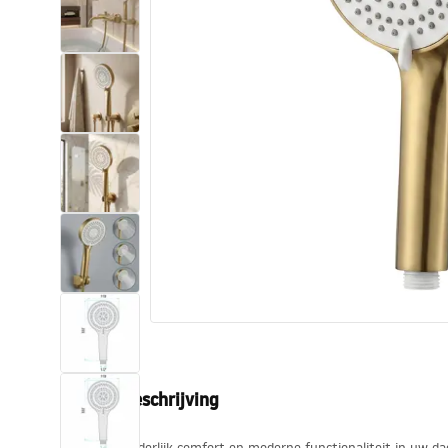
Toiletten
Wastafels
Baden en badwanden
Kranen
Douches
Keuken
Badkameraccessoires
Productbeschrijving