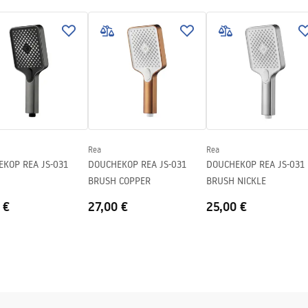
nty_Terms_and_Conditions_
ories_-_24.pdf
n
Rea
Rea
P REA JS-031
DOUCHEKOP REA JS-031
DOUCHEKOP REA JS-031
BRUSH COPPER
BRUSH NICKLE
 €
27,00 €
25,00 €