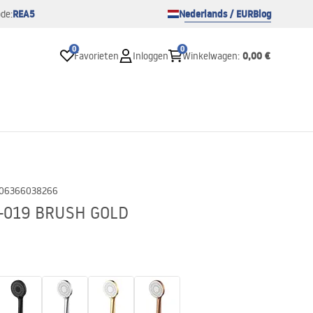
REA5
Nederlands / EUR
Blog
de:
0
0
0,00 €
Favorieten
Inloggen
Winkelwagen
:
06366038266
-019 BRUSH GOLD