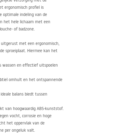
gelijkse verzorging met de
t ergonomisch profiel is
 optimale indeling van de
an het hele lichaam met een
 douche- of badzone.
 uitgerust met een ergonomisch,
de sproeiplaat. Hiermee kan het
jks wassen en effectief uitspoelen
subtiel omhult en het ontspannende
 ideale balans biedt tussen
kt van hoogwaardig
ABS
-kunststof.
egen vocht, corrosie en hoge
cht het oppervlak van de
e per ongeluk valt.