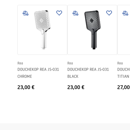
Pielęgnacja
Warra
Pielęgnacja.pdf
Hoogte
235
mm
Access
Garantie
24 maande
Rea
Rea
Rea
DOUCHEKOP REA JS-031
DOUCHEKOP REA JS-031
DOUCHEKO
CHROME
BLACK
TITIAN
23,00 €
23,00 €
27,00