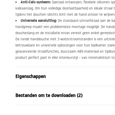
Anti-Calc-systeem:
Speciaal ontworpen, flexibele siliconen 
kalkaanslag. Om hun volledige doorlaatbaarheid en ideale straal t
tijdens het douchen slechts licht met de hand schoon te wrijven
Universele aansluiting:
De standaard schroefdraad aan de ba
handgreep maakt een probleemloze montage mogelijk. De handdo
doucheslang en de installatie ervan vereist geen enkel gereedsc
De ronde handdouche met 3 waterstroomstanden is een uitste
betrouwbare en universele oplossingen voor hun badkamer zoek
geavanceerde straalfuncties, duurzaam
ABS
-materiaal en tijdlo
product perfect past in elke interieurstijl – van minimalistisch
Eigenschappen
Kleur
Goud gebors
Bestanden om te downloaden (2)
Materiaal
Kunststof, 
Montagewijze
Geschroefd
Garan
Breedte
110
mm