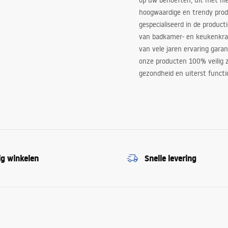
op uw behoeften, uit met ni
hoogwaardige en trendy produ
gespecialiseerd in de product
van badkamer- en keukenkra
van vele jaren ervaring garan
onze producten 100% veilig z
gezondheid en uiterst functi
ig winkelen
Snelle levering