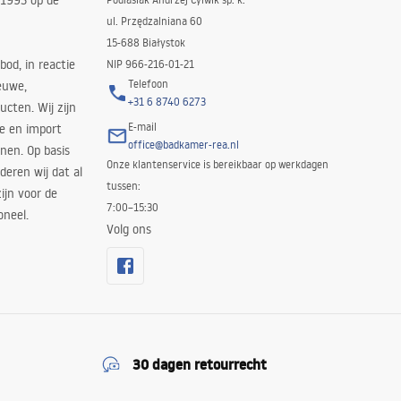
 1993 op de
ul. Przędzalniana 60
15-688 Białystok
bod, in reactie
NIP 966-216-01-21
Telefoon
euwe,
+31 6 8740 6273
cten. Wij zijn
E-mail
ie en import
office@badkamer-rea.nl
nen. Op basis
Onze klantenservice is bereikbaar op werkdagen
deren wij dat al
tussen:
ijn voor de
7:00–15:30
oneel.
Volg ons
30 dagen retourrecht