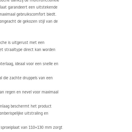
ouche dankzij de multifunctionele
laat garandeert een uitstekende
maximaal gebruikscomfort biedt.
 ongeacht de gekozen stijl van de
he is uitgerust met een
et straaltype direct kan worden
terlaag, ideaal voor een snelle en
l die zachte druppels van een
an regen en nevel voor maximaal
nlaag beschermt het product
nberispelijke uitstraling en
 sproeiplaat van 110×130 mm zorgt