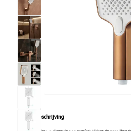
Toiletten
Wastafels
Baden en badwanden
Kranen
Douches
Keuken
Badkameraccessoires
Productbeschrijving