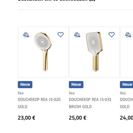
Materiaal
Kunststof, 
Montagewijze
Geschroefd
Garan
Breedte
110
mm
Pielęgnacja
Warra
Pielęgnacja.pdf
Hoogte
245
mm
Access
Garantie
24 maande
Nieuw
Nieuw
Nieuw
Rea
Rea
Rea
DOUCHEKOP REA JS-020
DOUCHEKOP REA JS-031
DOUCHEKO
GOLD
BRUSH GOLD
GOLD
23,00 €
25,00 €
24,0