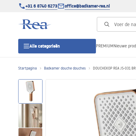
+31 6 8740 6273
office@badkamer-rea.nl
PREMIUM
Nieuwe pro
Alle categorieën
Startpagina
Badkamer douche douches
DOUCHEKOP REA JS-031 B
Douchecabines
Douchedeur
Douchebakken
Lineaire Douchegoten