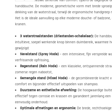
Ontdek een nieuwe dimensie van comfort tijdens de dagelijkse d
handdouche. De moderne, geometrische vorm met brede sproeip
dekking van de waterstraal, terwijl de ergonomische handgreep 
Het is de ideale aanvulling op elke moderne douche- of badzone,
kranen.
3 waterstraalstanden (driestanden-schakelaar):
De handdouc
intuïtieve, soepel werkende knop binnen duimbereik, waarmee h
gewijzigd:
Nevelstand (Spray Mode)
– een intensieve, fijn verspreide wa
verfrissende opfrissing,
Regenstand (Rain Mode)
– een klassieke, ontspannende straa
zomerse regen nabootst,
Gemengde stand (Mixed Mode)
– de gecombineerde kracht v
comfort en bijzonder effectief uitspoelen van shampoo.
Duurzame en esthetische afwerking:
De hoogwaardige buite
effectief tegen corrosie en krassen en garandeert jarenlang een o
eenvoudig onderhoud.
Optimale afmetingen en ergonomie:
De brede, rechthoekige