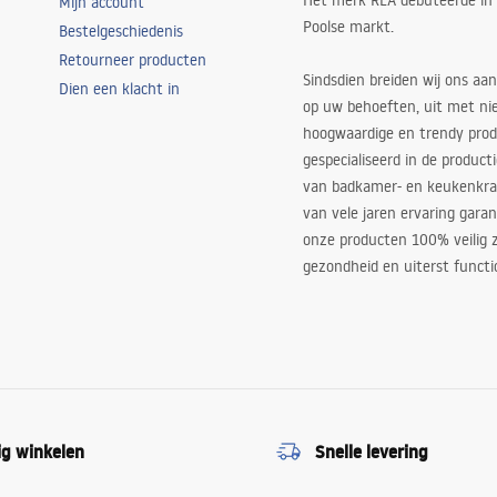
Het merk REA debuteerde in
Mijn account
Poolse markt.
Bestelgeschiedenis
Retourneer producten
Sindsdien breiden wij ons aan
Dien een klacht in
op uw behoeften, uit met ni
hoogwaardige en trendy produ
gespecialiseerd in de product
van badkamer- en keukenkra
van vele jaren ervaring garan
onze producten 100% veilig z
gezondheid en uiterst functi
ig winkelen
Snelle levering