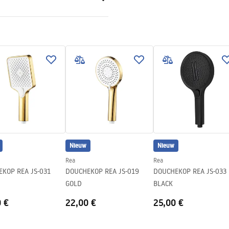
ABS
tievoorwaarden
nty_Terms_and_Conditions_
ories_-_24.pdf
n
Nieuw
Nieuw
Rea
Rea
P REA JS-031
DOUCHEKOP REA JS-019
DOUCHEKOP REA JS-033
GOLD
BLACK
0 €
22,00 €
25,00 €