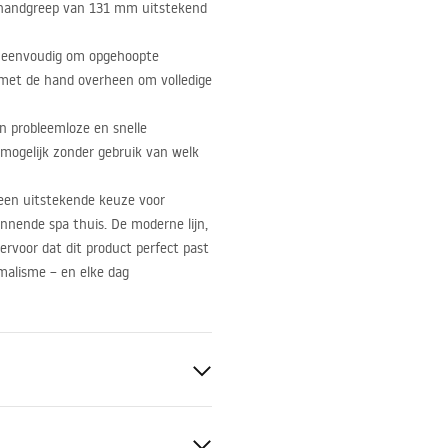
de handgreep van 131 mm uitstekend
t eenvoudig om opgehoopte
g met de hand overheen om volledige
 probleemloze en snelle
 mogelijk zonder gebruik van welk
een uitstekende keuze voor
nende spa thuis. De moderne lijn,
ervoor dat dit product perfect past
imalisme – en elke dag
koper