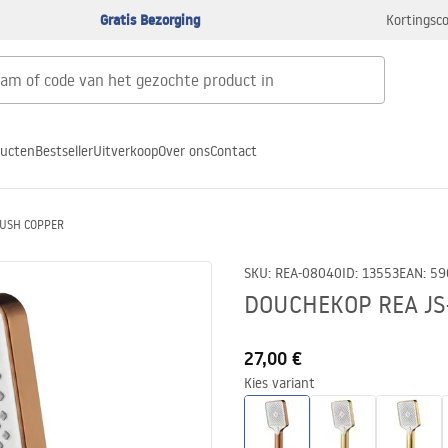
Gratis Bezorging
Kortingsco
ducten
Bestseller
Uitverkoop
Over ons
Contact
RUSH COPPER
SKU
:
REA-08040
ID
:
13553
EAN
:
59
DOUCHEKOP REA JS
27,00 €
Kies variant