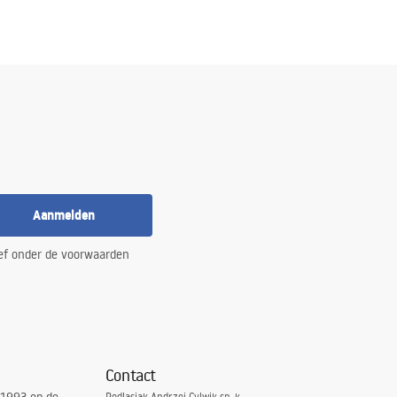
Aanmelden
ef onder de voorwaarden
Contact
Podlasiak Andrzej Cylwik sp. k.