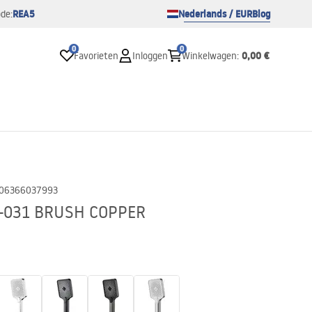
REA5
Nederlands / EUR
Blog
de:
0
0
0,00 €
Favorieten
Inloggen
Winkelwagen
:
06366037993
-031 BRUSH COPPER