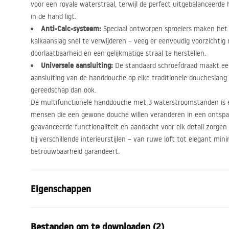
voor een royale waterstraal, terwijl de perfect uitgebalanceer
in de hand ligt.
Anti-Calc-systeem:
Speciaal ontworpen sproeiers maken he
kalkaanslag snel te verwijderen – veeg er eenvoudig voorzichti
doorlaatbaarheid en een gelijkmatige straal te herstellen.
Universele aansluiting:
De standaard schroefdraad maakt een
aansluiting van de handdouche op elke traditionele doucheslang
gereedschap dan ook.
De multifunctionele handdouche met 3 waterstroomstanden is 
mensen die een gewone douche willen veranderen in een ontspan
geavanceerde functionaliteit en aandacht voor elk detail zorgen 
bij verschillende interieurstijlen – van ruwe loft tot elegant min
betrouwbaarheid garandeert.
Eigenschappen
Kleur
Geborsteld 
Bestanden om te downloaden (2)