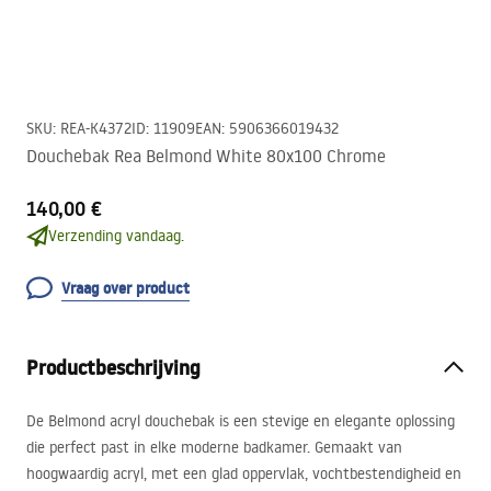
SKU
:
REA-K4372
ID
:
11909
EAN
:
5906366019432
Douchebak Rea Belmond White 80x100 Chrome
140,00 €
Verzending vandaag.
Vraag over product
Productbeschrijving
De Belmond acryl douchebak is een stevige en elegante oplossing
die perfect past in elke moderne badkamer. Gemaakt van
hoogwaardig acryl, met een glad oppervlak, vochtbestendigheid en