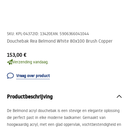
SKU
:
KPL-04372
ID
:
13420
EAN
:
5906366041044
Douchebak Rea Belmond White 80x100 Brush Copper
153,00 €
Verzending vandaag.
Vraag over product
Productbeschrijving
De Belmond acryl douchebak is een stevige en elegante oplossing
die perfect past in elke moderne badkamer. Gemaakt van
hoogwaardig acryl, met een glad oppervlak, vochtbestendigheid en