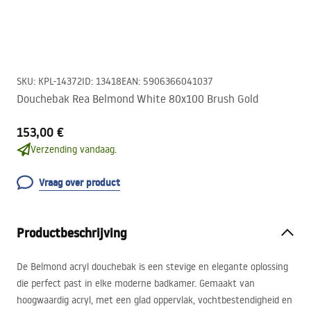
SKU
:
KPL-14372
ID
:
13418
EAN
:
5906366041037
Douchebak Rea Belmond White 80x100 Brush Gold
153,00 €
Verzending vandaag.
Vraag over product
Productbeschrijving
De Belmond acryl douchebak is een stevige en elegante oplossing
die perfect past in elke moderne badkamer. Gemaakt van
hoogwaardig acryl, met een glad oppervlak, vochtbestendigheid en