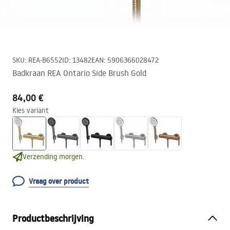
SKU
:
REA-B6552
ID
:
13482
EAN
:
5906366028472
Badkraan REA Ontario Side Brush Gold
84,00 €
Kies variant
Verzending morgen.
Vraag over product
Productbeschrijving