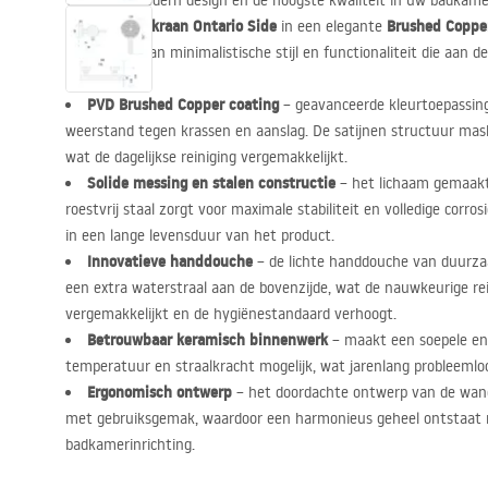
Waardeer modern design en de hoogste kwaliteit in uw badkame
douchemengkraan Ontario Side
Brushed Coppe
in een elegante
combinatie van minimalistische stijl en functionaliteit die aan d
PVD
Brushed Copper coating
– geavanceerde kleurtoepassin
weerstand tegen krassen en aanslag. De satijnen structuur mask
wat de dagelijkse reiniging vergemakkelijkt.
Solide messing en stalen constructie
– het lichaam gemaak
roestvrij staal zorgt voor maximale stabiliteit en volledige corro
in een lange levensduur van het product.
Innovatieve handdouche
– de lichte handdouche van duur
een extra waterstraal aan de bovenzijde, wat de nauwkeurige rei
vergemakkelijkt en de hygiënestandaard verhoogt.
Betrouwbaar keramisch binnenwerk
– maakt een soepele en
temperatuur en straalkracht mogelijk, wat jarenlang probleemlo
Ergonomisch ontwerp
– het doordachte ontwerp van de wan
met gebruiksgemak, waardoor een harmonieus geheel ontstaat
badkamerinrichting.