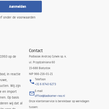
Aanmelden
ef onder de voorwaarden
Contact
 1993 op de
Podlasiak Andrzej Cylwik sp. k.
ul. Przędzalniana 60
15-688 Białystok
bod, in reactie
NIP 966-216-01-21
Telefoon
euwe,
+31 6 8740 6273
cten. Wij zijn
E-mail
ie en import
office@badkamer-rea.nl
nen. Op basis
Onze klantenservice is bereikbaar op werkdagen
deren wij dat al
tussen: