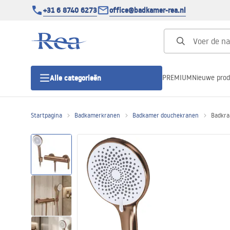
+31 6 8740 6273
office@badkamer-rea.nl
PREMIUM
Nieuwe pro
Alle categorieën
Startpagina
Badkamerkranen
Badkamer douchekranen
Badkra
Douchecabines
Douchedeur
Douchebakken
Lineaire Douchegoten