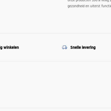
onze producten 100% veilig z
gezondheid en uiterst functi
ig winkelen
Snelle levering