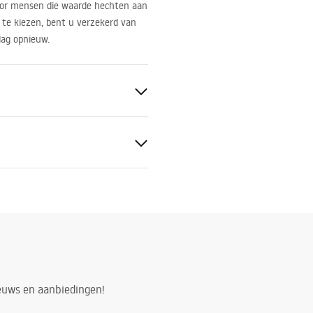
oor mensen die waarde hechten aan
 te kiezen, bent u verzekerd van
dag opnieuw.
ge
koper
tievoorwaarden
S
nty_Terms_and_Conditions_
s_-_5.pdf
ieuws en aanbiedingen!