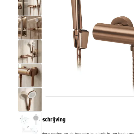
Toiletten
Wastafels
Baden en badwanden
Kranen
Douches
Keuken
Badkameraccessoires
Productbeschrijving