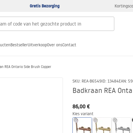
Gratis Bezorging
Kortingsco
ducten
Bestseller
Uitverkoop
Over ons
Contact
an REA Ontario Side Brush Copper
SKU
:
REA-B6549
ID
:
13484
EAN
:
59
Badkraan REA Ontar
86,00 €
Kies variant