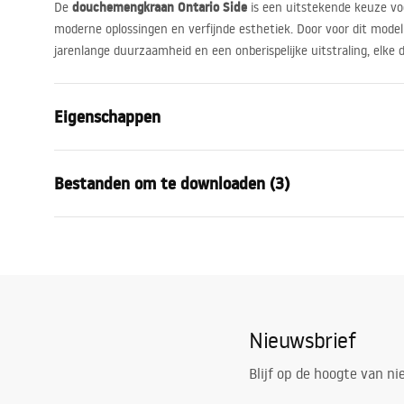
douchemengkraan Ontario Side
De
is een uitstekende keuze v
moderne oplossingen en verfijnde esthetiek. Door voor dit model
jarenlange duurzaamheid en een onberispelijke uitstraling, elke 
Eigenschappen
Kraan type
douche
Bestanden om te downloaden (3)
Montagewijze
Wandmonta
Kleur
Geborsteld 
Garan
Materiaal
Messing, AB
Montagehandleiding
Warra
Faucet.pdf
Hoogte
100
mm
Faucet
Coatingtechnologie
PVD
Nieuwsbrief
Aansluitdiameter:
1/2 inch
Pielęgnacja
Garantie
5 jaar
Pielegnacja.pdf
Blijf op de hoogte van n