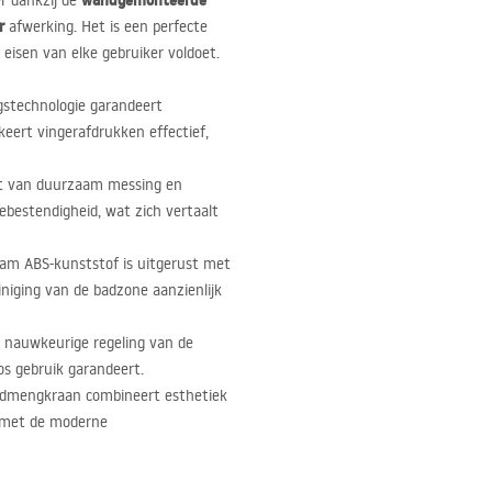
wandgemonteerde
r dankzij de
r
afwerking. Het is een perfecte
e eisen van elke gebruiker voldoet.
gstechnologie garandeert
eert vingerafdrukken effectief,
t van duurzaam messing en
siebestendigheid, wat zich vertaalt
zaam
ABS
-kunststof is uitgerust met
niging van de badzone aanzienlijk
 nauwkeurige regeling van de
os gebruik garandeert.
dmengkraan combineert esthetiek
 met de moderne