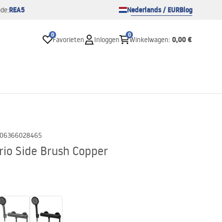
REA5
Nederlands / EUR
Blog
de:
0
0
0,00 €
Favorieten
Inloggen
Winkelwagen
:
06366028465
io Side Brush Copper