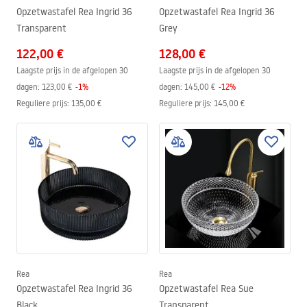
Opzetwastafel Rea Ingrid 36
Opzetwastafel Rea Ingrid 36
Transparent
Grey
122,00 €
128,00 €
Laagste prijs in de afgelopen 30
Laagste prijs in de afgelopen 30
dagen:
123,00 €
-
1
%
dagen:
145,00 €
-
12
%
Reguliere prijs
:
135,00 €
Reguliere prijs
:
145,00 €
Rea
Rea
Opzetwastafel Rea Ingrid 36
Opzetwastafel Rea Sue
Black
Transparent