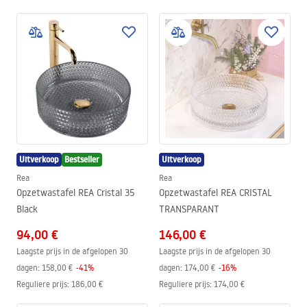
Uitverkoop
Bestseller
Uitverkoop
Rea
Rea
Opzetwastafel REA Cristal 35
Opzetwastafel REA CRISTAL
Black
TRANSPARANT
94,00 €
146,00 €
Laagste prijs in de afgelopen 30
Laagste prijs in de afgelopen 30
dagen:
158,00 €
-
41
%
dagen:
174,00 €
-
16
%
Reguliere prijs
:
186,00 €
Reguliere prijs
:
174,00 €