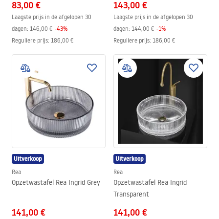
83,00 €
143,00 €
Laagste prijs in de afgelopen 30
Laagste prijs in de afgelopen 30
dagen:
146,00 €
-
43
%
dagen:
144,00 €
-
1
%
Reguliere prijs
:
186,00 €
Reguliere prijs
:
186,00 €
Uitverkoop
Uitverkoop
Rea
Rea
Opzetwastafel Rea Ingrid Grey
Opzetwastafel Rea Ingrid
Transparent
141,00 €
141,00 €