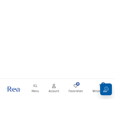
badkamers met microcement, zwarte kranen en betonnen werkbladen.
Zwarte en grijze modellen staan goed in ruimtes met geometrische tegels,
terwijl transparante varianten het effect van een ‘onzichtbare kom’ op het
werkblad creëren.
In het assortiment vind je ook vele modellen uit de Rea-serie glazen
wastafels, die zich perfect lenen als glazen wasbak voor de badkamer in
premiumprojecten. Als je waarde hecht aan een bijzonder detail dat de
badkamer lichtheid en stijl geeft – kies dan de glazen wastafels die
verkrijgbaar zijn in de winkel Badkamer Rea!
0
0
Menu
Account
Favorieten
Winkelwagen
Nieuwsbrief