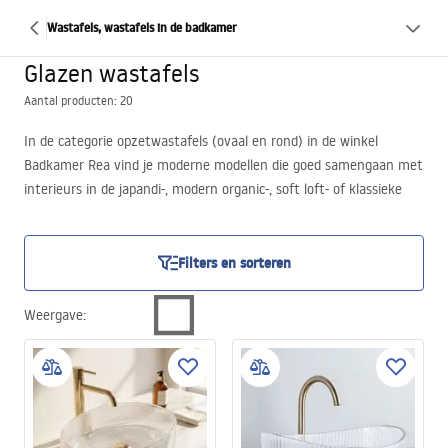
Wastafels, wastafels in de badkamer
Glazen wastafels
Aantal producten: 20
In de categorie opzetwastafels (ovaal en rond) in de winkel
Badkamer Rea vind je moderne modellen die goed samengaan met
interieurs in de japandi-, modern organic-, soft loft- of klassieke
stijl. We bieden wastafels in tinten zwart, grijs en doorzichtig glas
– van volle, matte afwerkingen tot lichte, transparante vormen.
Elk model heeft een dunne wand en een egale oppervlakte,
Filters en sorteren
gemaakt van duurzaam conglomeraat of glas. Dit zijn opties voor
mensen die niet alleen functionele uitrusting zoeken, maar ook
Weergave
:
een esthetisch accent in de badkamer – vooral als je
geïnteresseerd bent in een glazen opzetwastafel in een moderne
uitvoering.