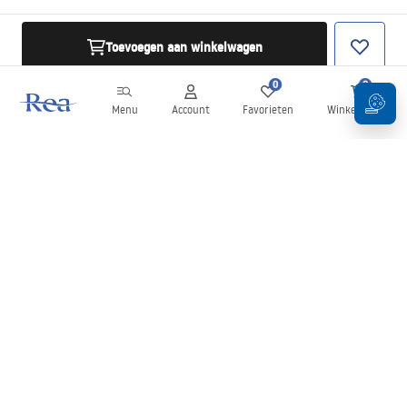
Toevoegen aan winkelwagen
0
0
Menu
Account
Favorieten
Winkelwagen
Nieuwsbrief
Blijf op de hoogte van nieuws en aanbiedingen!
Aanmelden
Door uw gegevens in te voeren en te bevestigen, gaat u akkoord
met het ontvangen van de nieuwsbrief onder de voorwaarden