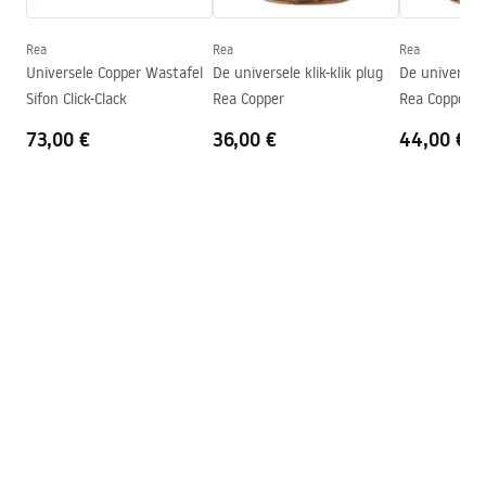
Diepte
95
mm
Vorm
Rond
Rea
Rea
Rea
Universele Copper Wastafel
De universele klik-klik plug
De universele 
Kraangat
Nee
Sifon Click-Clack
Rea Copper
Rea Copper B
Overloopopening
Nee
73,00 €
36,00 €
44,00 €