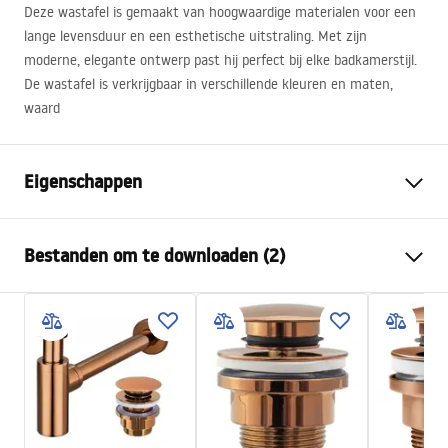
Deze wastafel is gemaakt van hoogwaardige materialen voor een
lange levensduur en een esthetische uitstraling. Met zijn
moderne, elegante ontwerp past hij perfect bij elke badkamerstijl.
De wastafel is verkrijgbaar in verschillende kleuren en maten,
waard
Eigenschappen
Montagewijze
Opbouw
Bestanden om te downloaden (2)
Materiaal
Gehard glas
Kleur
Grijs, Transparant
Montagehandleiding
Afwerking
Glanzend
Basin.pdf
Lengte
395
mm
Breedte
395
mm
Garantievoorwaarden
Hoogte
120
mm
Warranty_Terms_and_Conditions_Basins_-_5.pdf