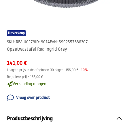
Uitverkoop
SKU
:
REA-U0279
ID
:
9014
EAN
:
5902557386307
Opzetwastafel Rea Ingrid Grey
141,00 €
-
10
%
Laagste prijs in de afgelopen 30 dagen:
156,00 €
Reguliere prijs
:
165,00 €
Verzending morgen.
Vraag over product
Productbeschrijving