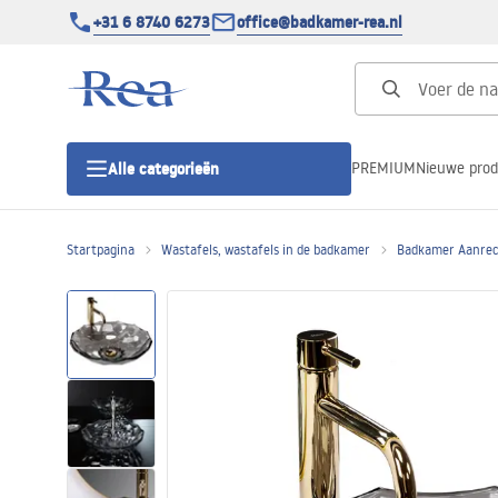
+31 6 8740 6273
office@badkamer-rea.nl
PREMIUM
Nieuwe pro
Alle categorieën
Startpagina
Wastafels, wastafels in de badkamer
Badkamer Aanrec
Douchecabines
Douchedeur
Douchebakken
Lineaire Douchegoten