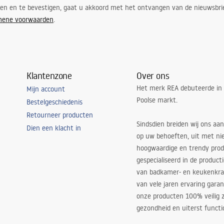
ren en te bevestigen, gaat u akkoord met het ontvangen van de nieuwsbri
mene voorwaarden
.
Klantenzone
Over ons
Het merk REA debuteerde in
Mijn account
Poolse markt.
Bestelgeschiedenis
Retourneer producten
Sindsdien breiden wij ons aan
Dien een klacht in
op uw behoeften, uit met ni
hoogwaardige en trendy produ
gespecialiseerd in de product
van badkamer- en keukenkra
van vele jaren ervaring garan
onze producten 100% veilig z
gezondheid en uiterst functi