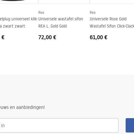
Rea
Rea
lplug universeel klik-
Universele wastafel sifon
Universele Rose Gold
ea zwart zwart
REA L. Gold Gold
Wastafel Sifon Click-Clac
 €
72,00 €
61,00 €
ieuws en aanbiedingen!