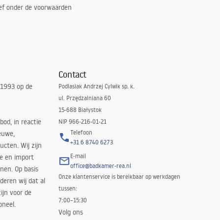
ef onder de voorwaarden
Contact
 1993 op de
Podlasiak Andrzej Cylwik sp. k.
ul. Przędzalniana 60
15-688 Białystok
bod, in reactie
NIP 966-216-01-21
Telefoon
euwe,
+31 6 8740 6273
cten. Wij zijn
E-mail
ie en import
office@badkamer-rea.nl
nen. Op basis
Onze klantenservice is bereikbaar op werkdagen
deren wij dat al
tussen:
ijn voor de
7:00–15:30
oneel.
Volg ons