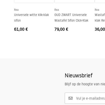
Kraangat
Nee
Rea
Rea
Rea
Overloopopening
Nee
Universele witte klik-klak
OUD ZWART Universele
Wastafe
sifon
Wastafel Sifon Click-Klak
klak R
61,00 €
79,00 €
36,00
Nieuwsbrief
Blijf op de hoogte van n