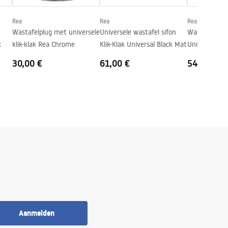
Rea
Rea
Rea
Wastafelplug met universele
Universele wastafel sifon
Wastafelsifon
k
klik-klak Rea Chrome
Klik-Klak Universal Black Mat
Universeel C
30,00 €
61,00 €
54,00 €
Aanmelden