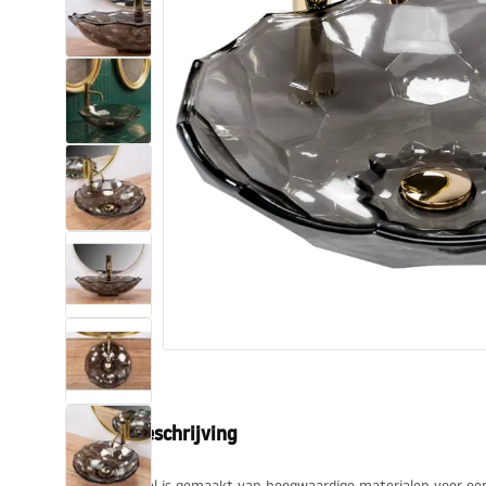
Toiletten
Wastafels
Baden en badwanden
Kranen
Douches
Keuken
Badkameraccessoires
Productbeschrijving