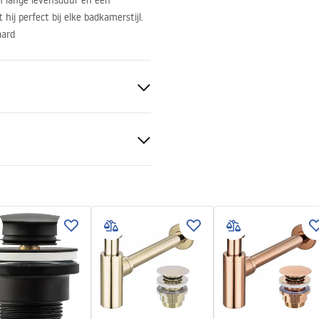
n lange levensduur en een
hij perfect bij elke badkamerstijl.
aard
tievoorwaarden
nty_Terms_and_Conditions_
_-_5.pdf