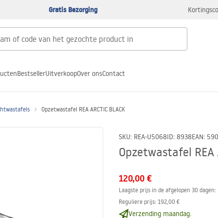
Gratis Bezorging
Kortingsco
ducten
Bestseller
Uitverkoop
Over ons
Contact
htwastafels
Opzetwastafel REA ARCTIC BLACK
SKU
:
REA-U5068
ID
:
8938
EAN
:
59
Opzetwastafel REA
120,00 €
Laagste prijs in de afgelopen 30 dagen:
Reguliere prijs
:
192,00 €
Verzending maandag.