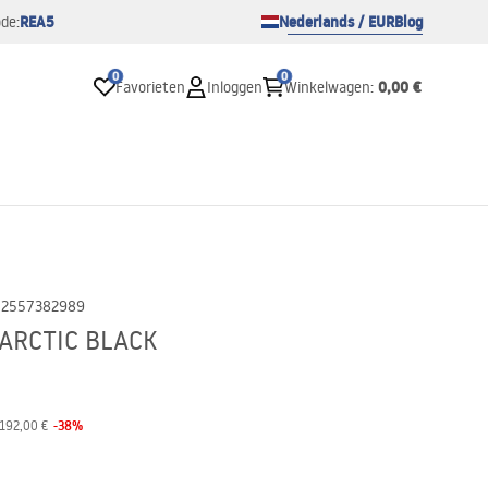
REA5
Nederlands / EUR
Blog
de:
0
0
0,00 €
Favorieten
Inloggen
Winkelwagen
:
02557382989
 ARCTIC BLACK
-
38
%
192,00 €