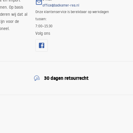
ie en import
office@badkamer-rea.nl
nen. Op basis
Onze klantenservice is bereikbaar op werkdagen
deren wij dat al
tussen:
ijn voor de
7:00–15:30
oneel.
Volg ons
30 dagen retourrecht