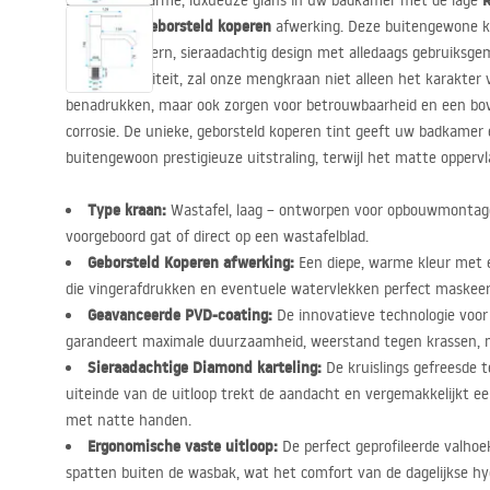
R
Breng een warme, luxueuze glans in uw badkamer met de lage
geborsteld koperen
een unieke
afwerking. Deze buitengewone kr
van een modern, sieraadachtig design met alledaags gebruiksg
hoogste kwaliteit, zal onze mengkraan niet alleen het karakter
benadrukken, maar ook zorgen voor betrouwbaarheid en een b
corrosie. De unieke, geborsteld koperen tint geeft uw badkamer ee
buitengewoon prestigieuze uitstraling, terwijl het matte opperv
Type kraan:
Wastafel, laag – ontworpen voor opbouwmontag
voorgeboord gat of direct op een wastafelblad.
Geborsteld Koperen afwerking:
Een diepe, warme kleur met e
die vingerafdrukken en eventuele watervlekken perfect maskeer
Geavanceerde
PVD
-coating:
De innovatieve technologie voor
garandeert maximale duurzaamheid, weerstand tegen krassen, 
Sieraadachtige Diamond karteling:
De kruislings gefreesde 
uiteinde van de uitloop trekt de aandacht en vergemakkelijkt ee
met natte handen.
Ergonomische vaste uitloop:
De perfect geprofileerde valho
spatten buiten de wasbak, wat het comfort van de dagelijkse hyg