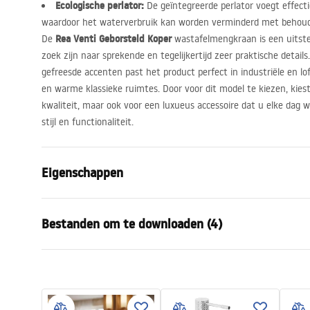
Ecologische perlator:
De geïntegreerde perlator voegt effectie
waardoor het waterverbruik kan worden verminderd met behoud
Rea Venti Geborsteld Koper
De
wastafelmengkraan is een uitste
zoek zijn naar sprekende en tegelijkertijd zeer praktische detail
gefreesde accenten past het product perfect in industriële en lo
en warme klassieke ruimtes. Door voor dit model te kiezen, kies
kwaliteit, maar ook voor een luxueus accessoire dat u elke dag w
stijl en functionaliteit.
Eigenschappen
Kraan type
bassin
Bestanden om te downloaden (4)
Montagewijze
Opbouw
Kleur
Koper
Garantievoorwaarden
Type uitloop
Vast
Monta
Warranty_Terms_and_Conditions_
faucet
Materiaal
Messing
Faucets_-_5.pdf