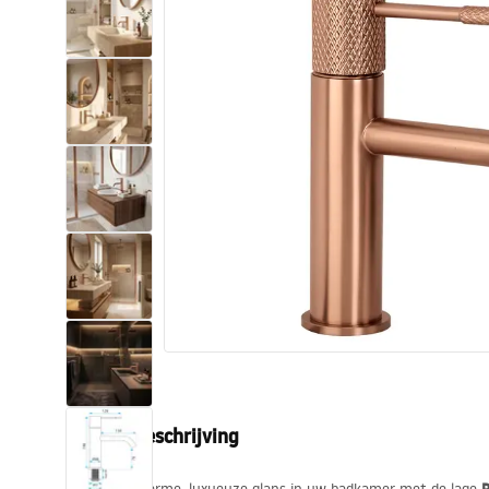
Toiletten
Wastafels
Baden en badwanden
Kranen
Douches
Keuken
Badkameraccessoires
Productbeschrijving