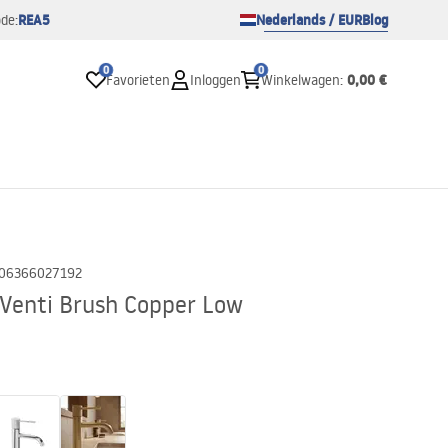
REA5
Nederlands / EUR
Blog
de:
0
0
0,00 €
Favorieten
Inloggen
Winkelwagen
:
06366027192
Venti Brush Copper Low