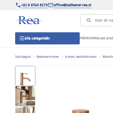
+31 6 8740 6273
office@badkamer-rea.nl
PREMIUM
Nieuwe pro
Alle categorieën
Startpagina
Badkamerkranen
Kranen, wastafelkranen
Wastafe
Douchecabines
Douchedeur
Douchebakken
Lineaire Douchegoten