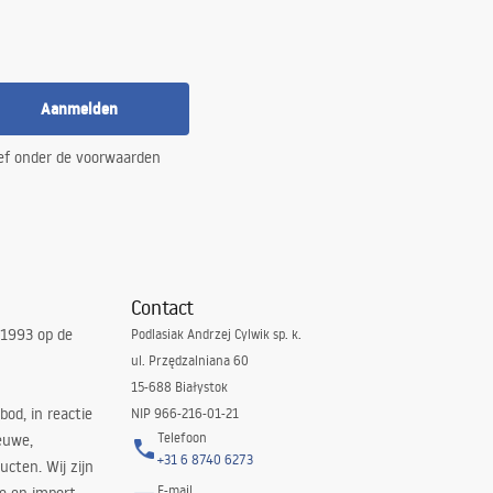
Aanmelden
ef onder de voorwaarden
Contact
 1993 op de
Podlasiak Andrzej Cylwik sp. k.
ul. Przędzalniana 60
15-688 Białystok
bod, in reactie
NIP 966-216-01-21
Telefoon
euwe,
+31 6 8740 6273
cten. Wij zijn
E-mail