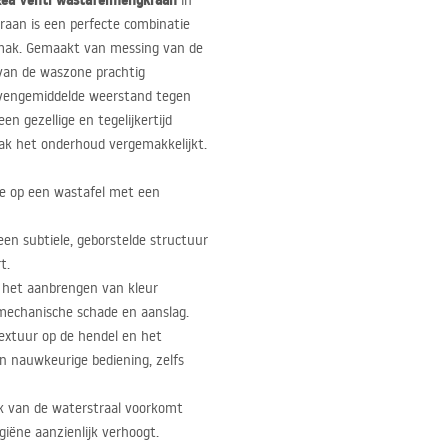
ea Venti wastafelmengkraan
in
aan is een perfecte combinatie
emak. Gemaakt van messing van de
 van de waszone prachtig
ovengemiddelde weerstand tegen
n gezellige en tegelijkertijd
lak het onderhoud vergemakkelijkt.
e op een wastafel met een
en subtiele, geborstelde structuur
t.
 het aanbrengen van kleur
mechanische schade en aanslag.
textuur op de hendel en het
n nauwkeurige bediening, zelfs
ek van de waterstraal voorkomt
iëne aanzienlijk verhoogt.