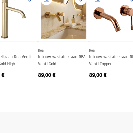
gnacja
nacja.pdf
Rea
Rea
elkraan Rea Venti
Inbouw wastafelkraan REA
Inbouw wastafelkraan R
Gold High
Venti Gold
Venti Copper
 €
89,00 €
89,00 €