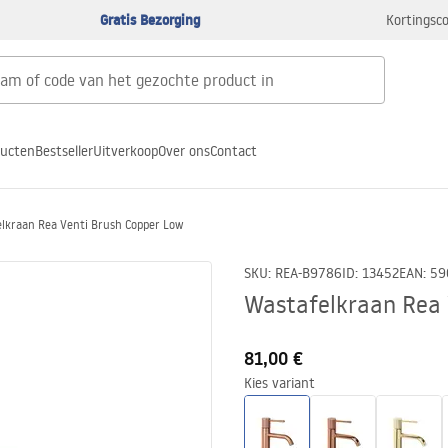
Gratis Bezorging
Kortingsco
ducten
Bestseller
Uitverkoop
Over ons
Contact
lkraan Rea Venti Brush Copper Low
SKU
:
REA-B9786
ID
:
13452
EAN
:
59
Wastafelkraan Rea 
81,00 €
Kies variant