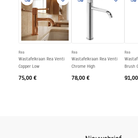
Uitloopbereik
130
mm
Hoogte
190
mm
Veiligheidsinformatie
Pielę
Coatingtechnologie
PVD
Safety_Information_Faucets.pdf
Pieleg
Aansluitdiameter:
3/8 inch
Garantie
5 jaar
Rea
Rea
Rea
Wastafelkraan Rea Venti
Wastafelkraan Rea Venti
Wastaf
Copper Low
Chrome High
Brush 
75,00 €
78,00 €
91,00