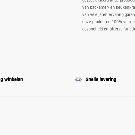
gespecialiseerd in de product
van badkamer- en keukenkra
van vele jaren ervaring garan
onze producten 100% veilig z
gezondheid en uiterst functi
ig winkelen
Snelle levering