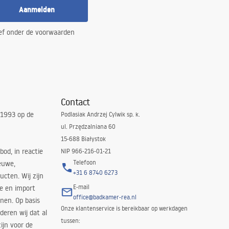
Aanmelden
ef onder de voorwaarden
Contact
 1993 op de
Podlasiak Andrzej Cylwik sp. k.
ul. Przędzalniana 60
15-688 Białystok
bod, in reactie
NIP 966-216-01-21
Telefoon
euwe,
+31 6 8740 6273
cten. Wij zijn
E-mail
ie en import
office@badkamer-rea.nl
nen. Op basis
Onze klantenservice is bereikbaar op werkdagen
deren wij dat al
tussen:
ijn voor de