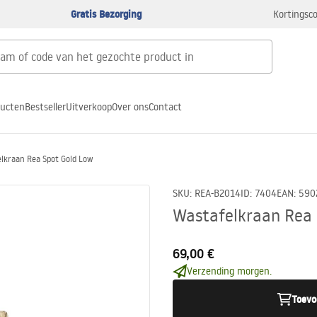
Gratis Bezorging
Kortingsco
ducten
Bestseller
Uitverkoop
Over ons
Contact
lkraan Rea Spot Gold Low
SKU
:
REA-B2014
ID
:
7404
EAN
:
590
Wastafelkraan Rea 
69,00 €
Verzending morgen.
Toevo