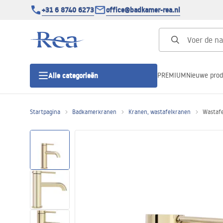
+31 6 8740 6273
office@badkamer-rea.nl
PREMIUM
Nieuwe pro
Alle categorieën
Startpagina
Badkamerkranen
Kranen, wastafelkranen
Wastafe
Douchecabines
Douchedeur
Douchebakken
Lineaire Douchegoten