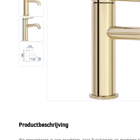
Toiletten
Wastafels
Baden en badwanden
Kranen
Douches
Keuken
Badkameraccessoires
Productbeschrijving