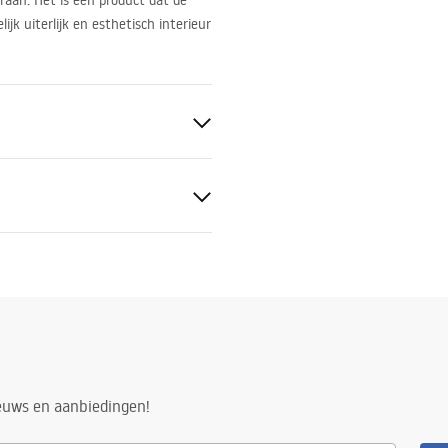
raan. Het is een product dat de
ijk uiterlijk en esthetisch interieur
ge-instructies
.pdf
ieuws en aanbiedingen!