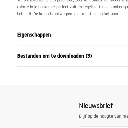
We presenteren je een prachtige, zeer functionele en moderne k
ruimte in je badkamer perfect vult en tegelijkertijd een onberispel
behoudt. De kraan is ontworpen voor montage op het aanre
Eigenschappen
Kraan type
bassin
Bestanden om te downloaden (3)
Montagewijze
Opbouw
Kleur
Helder goud
Garantievoorwaarden
Type uitloop
Vast
Monta
Warranty_Terms_and_Conditions_
faucet
Materiaal
Messing
Faucets_-_5.pdf
Uitloopbereik
110
mm
Nieuwsbrief
Hoogte
180
mm
Veiligheidsinformatie
Coatingtechnologie
PVD
Safety_Information_Faucets.pdf
Blijf op de hoogte van n
Aansluitdiameter:
3/8 inch