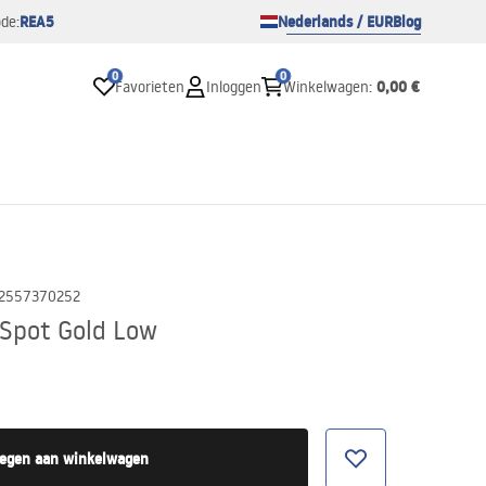
REA5
Nederlands / EUR
Blog
de:
0
0
0,00 €
Favorieten
Inloggen
Winkelwagen
:
2557370252
Spot Gold Low
egen aan winkelwagen