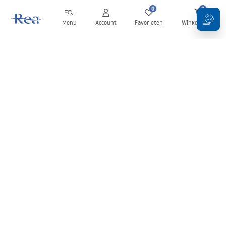
0
0
Menu
Account
Favorieten
Winkelwagen
Nieuwsbrief
Blijf op de hoogte van nieuws en aanbiedingen!
Aanmelden
Door uw gegevens in te voeren en te bevestigen, gaat u akkoord
met het ontvangen van de nieuwsbrief onder de voorwaarden
zoals beschreven in de
Algemene voorwaarden
.