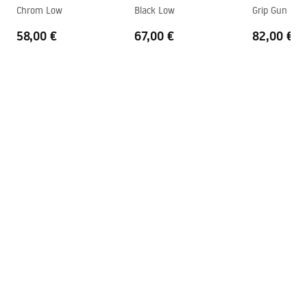
Safety_Information_Faucets.pdf
Chrom Low
Black Low
Grip Gun Gre
58,00 €
67,00 €
82,00 €