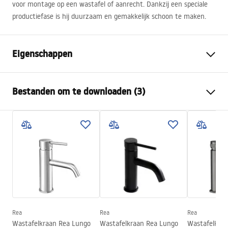
voor montage op een wastafel of aanrecht. Dankzij een speciale
productiefase is hij duurzaam en gemakkelijk schoon te maken.
Eigenschappen
Kraan type
bassin
Bestanden om te downloaden (3)
Montagewijze
Opbouw
Kleur
Titaniumkleur
Garantievoorwaarden
Type uitloop
Vast
Warranty_Terms_and_Conditions_Faucets_-_5.pdf
Materiaal
Messing
Uitloopbereik
100
mm
Montage-instructies
Hoogte
165
mm
faucet.pdf
Coatingtechnologie
PVD
Aansluitdiameter:
3/8 inch
Rea
Rea
Rea
Veiligheidsinformatie
Wastafelkraan Rea Lungo
Wastafelkraan Rea Lungo
Wastafelkra
Garantie
5 jaar