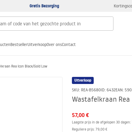
Gratis Bezorging
Kortingsco
ducten
Bestseller
Uitverkoop
Over ons
Contact
lkraan Rea Icon Black/Gold Low
Uitverkoop
SKU
:
REA-B5680
ID
:
6432
EAN
:
590
Wastafelkraan Rea 
57,00 €
Laagste prijs in de afgelopen 30 dagen:
Reguliere prijs
:
79,00 €