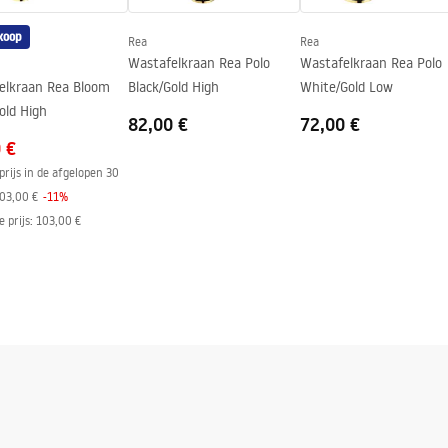
koop
Rea
Rea
Wastafelkraan Rea Polo
Wastafelkraan Rea Polo
elkraan Rea Bloom
Black/Gold High
White/Gold Low
old High
82,00 €
72,00 €
 €
prijs in de afgelopen 30
03,00 €
-
11
%
e prijs
:
103,00 €