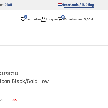
REA5
Nederlands / EUR
Blog
de:
0
0
0,00 €
Favorieten
Inloggen
Winkelwagen
:
2557357482
Icon Black/Gold Low
-
28
%
79,00 €