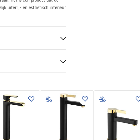
raan. Het is een product dat de
ijk uiterlijk en esthetisch interieur
t/Goud
ge-instructies
.pdf
ng