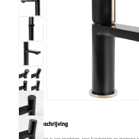
Toiletten
Wastafels
Baden en badwanden
Kranen
Douches
Keuken
Badkameraccessoires
Productbeschrijving