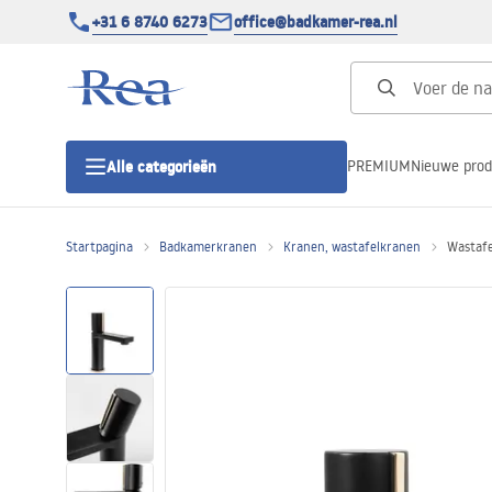
+31 6 8740 6273
office@badkamer-rea.nl
PREMIUM
Nieuwe pro
Alle categorieën
Startpagina
Badkamerkranen
Kranen, wastafelkranen
Wastafe
Douchecabines
Douchedeur
Douchebakken
Lineaire Douchegoten