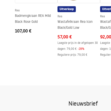
Garantie
5 jaar
Uitverkoop
Uitver
Rea
Badmengkraan REA Mild
Rea
Rea
Black Rose Gold
Wastafelkraan Rea Icon
Wastaf
Black/Gold Low
Black/G
107,00 €
57,00 €
92,00
Laagste prijs in de afgelopen 30
Laagste 
dagen:
79,00 €
-
28
%
dagen:
1
Reguliere prijs
:
79,00 €
Regulier
Nieuwsbrief