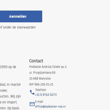
Aanmelden
ef onder de voorwaarden
Contact
 1993 op de
Podlasiak Andrzej Cylwik sp. k.
ul. Przędzalniana 60
15-688 Białystok
bod, in reactie
NIP 966-216-01-21
Telefoon
euwe,
+31 6 8740 6273
cten. Wij zijn
E-mail
ie en import
office@badkamer-rea.nl
nen. Op basis