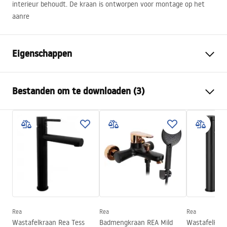
interieur behoudt. De kraan is ontworpen voor montage op het
aanre
Eigenschappen
Kraan type
bassin
Bestanden om te downloaden (3)
Montagewijze
Opbouw
Kleur
Zwart
Garantievoorwaarden
Type uitloop
Vast
Warranty_Terms_and_Conditions_Faucets_-_5.pdf
Materiaal
Messing
Uitloopbereik
160
mm
Montage-instructies
Hoogte
295
mm
faucet.pdf
Coatingtechnologie
Electroplating
Aansluitdiameter:
3/8 inch
Rea
Rea
Rea
Veiligheidsinformatie
Wastafelkraan Rea Tess
Badmengkraan REA Mild
Wastafelkraan
Garantie
5 jaar