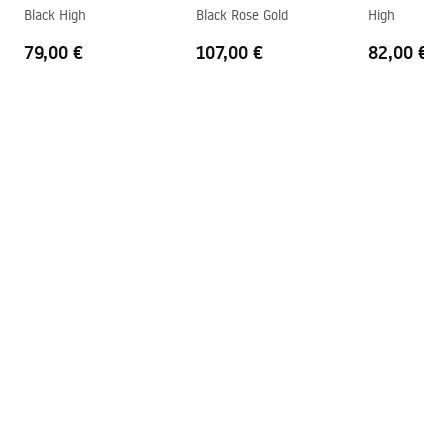
Safety_Information_Faucets.pdf
Black High
Black Rose Gold
High
79,00 €
107,00 €
82,00 €