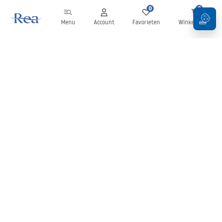
0
0
Menu
Account
Favorieten
Winkelwagen
Nieuwsbrief
Blijf op de hoogte van nieuws en aanbiedingen!
Aanmelden
Door uw gegevens in te voeren en te bevestigen, gaat u akkoord
met het ontvangen van de nieuwsbrief onder de voorwaarden
zoals beschreven in de
Algemene voorwaarden
.