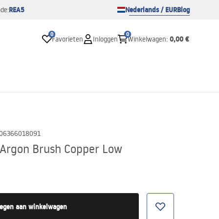
REA5
Nederlands / EUR
Blog
de:
0
0
0,00 €
Favorieten
Inloggen
Winkelwagen
:
06366018091
 Argon Brush Copper Low
egen aan winkelwagen