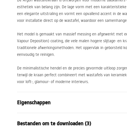
De Argon wastafelkraan is ontworpen voor moderne badkamers wa
esthetiek van belang zijn. De lage vorm met een karakteristieke
een elegante uitstraling en vormt een opvallend accent in de wa
voor installatie direct op de wastafel, waardoor een samenhange
Het model is gemaakt van massief messing en afgewerkt met ee
Vapour Deposition) coating, die vele malen hogere slijtage- en k
traditionele afwerkingsmethoden. Het oppervlak in geborsteld ko
eenvoudig te reinigen.
De minimalistische hendel en de precies gevormde uitloop zorge
terwijl de kraan perfect combineert met wastafels van keramiek o
voor loft-, glamour- of moderne interieurs.
Eigenschappen
Kraan type
bassin
Bestanden om te downloaden (3)
Montagewijze
Opbouw