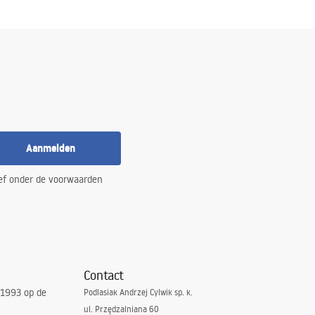
Aanmelden
ef onder de voorwaarden
Contact
 1993 op de
Podlasiak Andrzej Cylwik sp. k.
ul. Przędzalniana 60