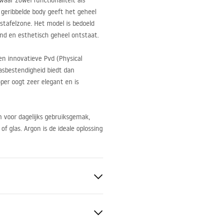
ar zowel functionaliteit als
 geribbelde body geeft het geheel
stafelzone. Het model is bedoeld
nd en esthetisch geheel ontstaat.
n innovatieve Pvd (Physical
rasbestendigheid biedt dan
per oogt zeer elegant en is
n voor dagelijks gebruiksgemak,
f glas. Argon is de ideale oplossing