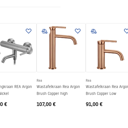
koper
ge-instructies
.pdf
Rea
Rea
gkraan REA Argon
Wastafelkraan Rea Argon
Wastafelkraan Rea Argo
ickel
Brush Copper high
Brush Copper Low
0 €
107,00 €
91,00 €