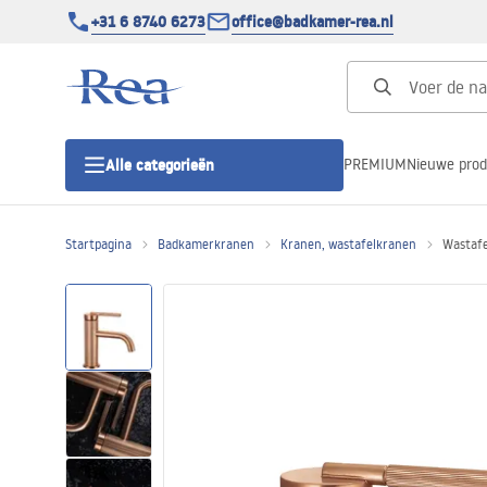
+31 6 8740 6273
office@badkamer-rea.nl
PREMIUM
Nieuwe pro
Alle categorieën
Startpagina
Badkamerkranen
Kranen, wastafelkranen
Wastafe
Douchecabines
Douchedeur
Douchebakken
Lineaire Douchegoten