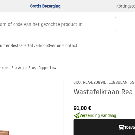
Gratis Bezorging
Kortingsco
ducten
Bestseller
Uitverkoop
Over ons
Contact
lkraan Rea Argon Brush Copper Low
SKU
:
REA-B2089
ID
:
11889
EAN
:
59
Wastafelkraan Rea
91,00 €
Verzending vandaag.
Toevo