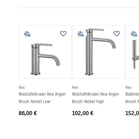
Kleur
Geborsteld 
Garantievoorwaarden
Type uitloop
Vast
Monta
Warranty_Terms_and_Conditions_
faucet
Materiaal
Messing
Faucets_-_5.pdf
Uitloopbereik
110
mm
Hoogte
165
mm
Veiligheidsinformatie
Coatingtechnologie
PVD
Safety_Information_Faucets.pdf
Aansluitdiameter:
3/8 inch
Garantie
5 jaar
Rea
Rea
Rea
Wastafelkraan Rea Argon
Wastafelkraan Rea Argon
Badmen
Brush Nickel Low
Brush Nickel high
Brush N
86,00 €
102,00 €
152,0