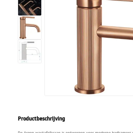
Toiletten
Wastafels
Baden en badwanden
Kranen
Douches
Keuken
Badkameraccessoires
Productbeschrijving