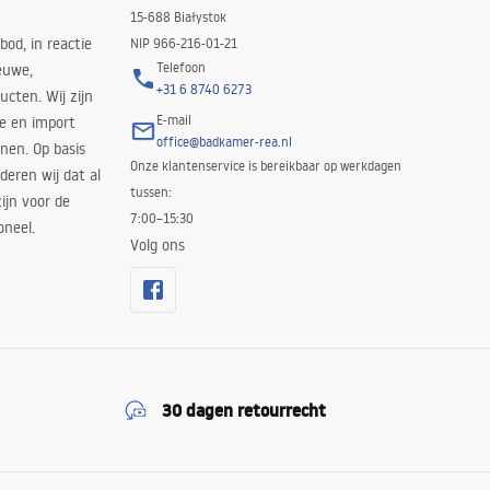
15-688 Białystok
bod, in reactie
NIP 966-216-01-21
Telefoon
euwe,
+31 6 8740 6273
cten. Wij zijn
E-mail
ie en import
office@badkamer-rea.nl
nen. Op basis
Onze klantenservice is bereikbaar op werkdagen
deren wij dat al
tussen:
ijn voor de
7:00–15:30
oneel.
Volg ons
30 dagen retourrecht