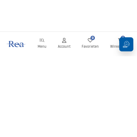
0
0
Menu
Account
Favorieten
Winkelwagen
Nieuwsbrief
Blijf op de hoogte van nieuws en aanbiedingen!
Aanmelden
Door uw gegevens in te voeren en te bevestigen, gaat u akkoord