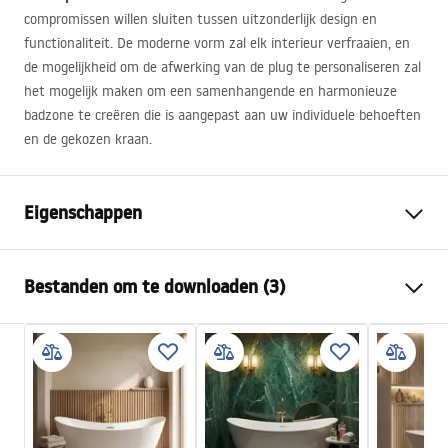
compromissen willen sluiten tussen uitzonderlijk design en
functionaliteit. De moderne vorm zal elk interieur verfraaien, en
de mogelijkheid om de afwerking van de plug te personaliseren zal
het mogelijk maken om een samenhangende en harmonieuze
badzone te creëren die is aangepast aan uw individuele behoeften
en de gekozen kraan.
Eigenschappen
Badtype:
tegen de muur
Bestanden om te downloaden (3)
Kleur
Wit
Materiaal
Acryl
Manual
Lengte
1795
mm
Instrukcja_wanien_przy__ciennych.pdf
Breedte
760
mm
Hoogte
580
mm
Veiligheidsinformatie