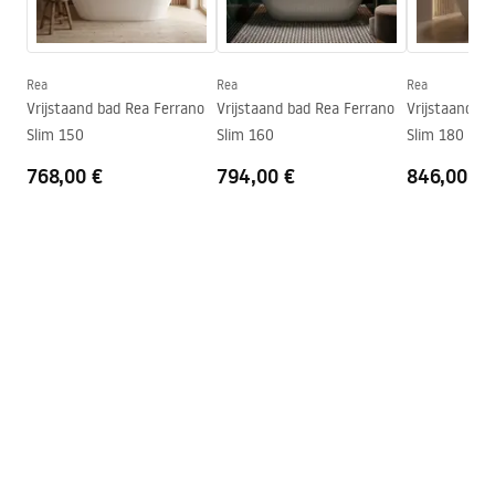
Montagezijde
Universeel
WARUNKI_BEZPIECZENSTWA_WANNY.pdf
Afvoer en sifon inbegrepen
Ja
Garantie
24 maanden
Rea
Rea
Rea
Garantievoorwaarden
Vrijstaand bad Rea Ferrano
Vrijstaand bad Rea Ferrano
Vrijstaand b
Warranty_Terms_and_Conditions_Bathtubs.pdf
Slim 150
Slim 160
Slim 180
768,00 €
794,00 €
846,00 €