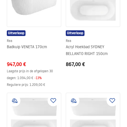
Uitverkoop
Uitverkoop
Rea
Rea
Badkuip VENETA 170cm
Acryl Hoekbad SYDNEY
BELLANTO RIGHT 150cm
947,00 €
867,00 €
Laagste prijs in de afgelopen 30
dagen:
1.094,00 €
-
13
%
Reguliere prijs
:
1.209,00 €