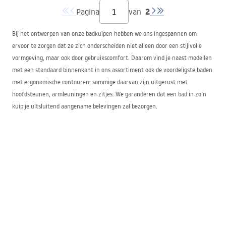
2
Pagina
van
Bij het ontwerpen van onze badkuipen hebben we ons ingespannen om
ervoor te zorgen dat ze zich onderscheiden niet alleen door een stijlvolle
vormgeving, maar ook door gebruikscomfort. Daarom vind je naast modellen
met een standaard binnenkant in ons assortiment ook de voordeligste baden
met ergonomische contouren; sommige daarvan zijn uitgerust met
hoofdsteunen, armleuningen en zitjes. We garanderen dat een bad in zo’n
kuip je uitsluitend aangename belevingen zal bezorgen.
Wandgebonden baden – oplossing voor de 21e
eeuw
Vrijstaande wandbaden en douchebaden hebben veel voordelen. In
tegenstelling tot traditionele modellen behoeven ze geen afwerking met
tegels of omkastingen. Voor hun installatie hoef je alleen een geschikte plek
te kiezen met watertoevoer en afvoer. Elk bad, zelfs het goedkoopste, wordt
door ons uitgerust met een afvoerplug en een afvoerpijp. Voor installatie op
de gewenste plek volstaan een sleutel om de pootjes te verstellen,