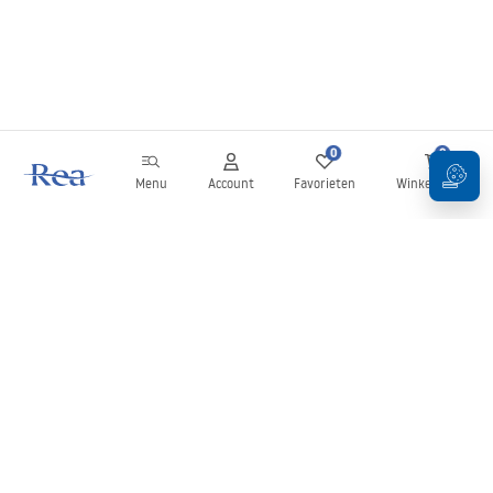
0
0
Menu
Account
Favorieten
Winkelwagen
Nieuwsbrief
Blijf op de hoogte van nieuws en aanbiedingen!
Aanmelden