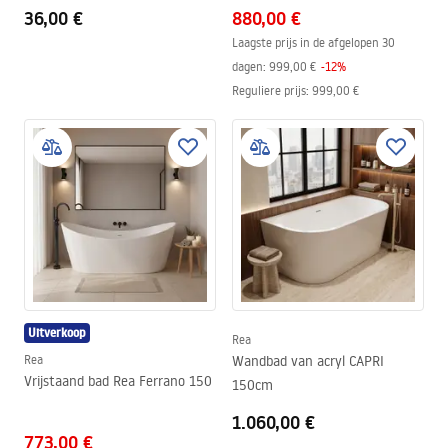
36,00 €
880,00 €
Laagste prijs in de afgelopen 30
dagen:
999,00 €
-
12
%
Reguliere prijs
:
999,00 €
Uitverkoop
Rea
Rea
Wandbad van acryl CAPRI
Vrijstaand bad Rea Ferrano 150
150cm
1.060,00 €
773,00 €