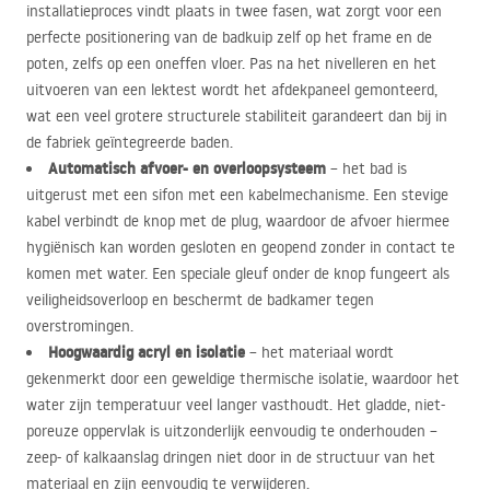
installatieproces vindt plaats in twee fasen, wat zorgt voor een
perfecte positionering van de badkuip zelf op het frame en de
poten, zelfs op een oneffen vloer. Pas na het nivelleren en het
uitvoeren van een lektest wordt het afdekpaneel gemonteerd,
wat een veel grotere structurele stabiliteit garandeert dan bij in
de fabriek geïntegreerde baden.
Automatisch afvoer- en overloopsysteem
– het bad is
uitgerust met een sifon met een kabelmechanisme. Een stevige
kabel verbindt de knop met de plug, waardoor de afvoer hiermee
hygiënisch kan worden gesloten en geopend zonder in contact te
komen met water. Een speciale gleuf onder de knop fungeert als
veiligheidsoverloop en beschermt de badkamer tegen
overstromingen.
Hoogwaardig acryl en isolatie
– het materiaal wordt
gekenmerkt door een geweldige thermische isolatie, waardoor het
water zijn temperatuur veel langer vasthoudt. Het gladde, niet-
poreuze oppervlak is uitzonderlijk eenvoudig te onderhouden –
zeep- of kalkaanslag dringen niet door in de structuur van het
materiaal en zijn eenvoudig te verwijderen.