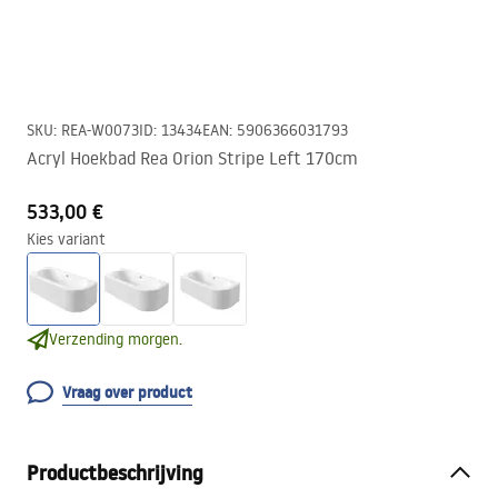
SKU
:
REA-W0073
ID
:
13434
EAN
:
5906366031793
Acryl Hoekbad Rea Orion Stripe Left 170cm
533,00 €
Kies variant
Verzending morgen.
Vraag over product
Productbeschrijving