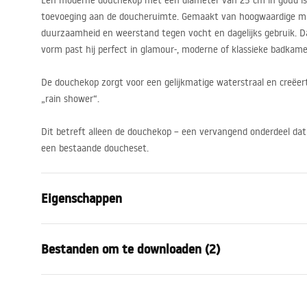
Een moderne douchekop met een diameter van 25 cm in goud is 
toevoeging aan de doucheruimte. Gemaakt van hoogwaardige mat
duurzaamheid en weerstand tegen vocht en dagelijks gebruik. Da
vorm past hij perfect in glamour-, moderne of klassieke badkame
De douchekop zorgt voor een gelijkmatige waterstraal en creëe
„rain shower“.
Dit betreft alleen de douchekop – een vervangend onderdeel d
een bestaande doucheset.
Eigenschappen
Dimensies
25cm
Bestanden om te downloaden (2)
Materiaal
messing
Af hebben
gold brush
Veiligheidsinformatie
Garan
Aansluitdiameter:
1/2 inch