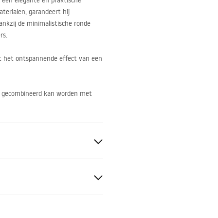
een elegante en praktische
erialen, garandeert hij
nkzij de minimalistische ronde
rs.
rt het ontspannende effect van een
at gecombineerd kan worden met
tievoorwaarden