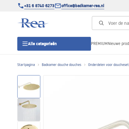
+31 6 8740 6273
office@badkamer-rea.nl
PREMIUM
Nieuwe pro
Alle categorieën
Startpagina
Badkamer douche douches
Onderdelen voor doucheset
Douchecabines
Douchedeur
Douchebakken
Lineaire Douchegoten