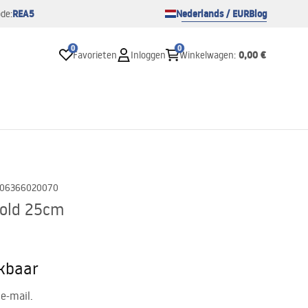
REA5
Nederlands / EUR
Blog
de:
0
0
0,00 €
Favorieten
Inloggen
Winkelwagen
:
06366020070
old 25cm
ikbaar
e-mail.