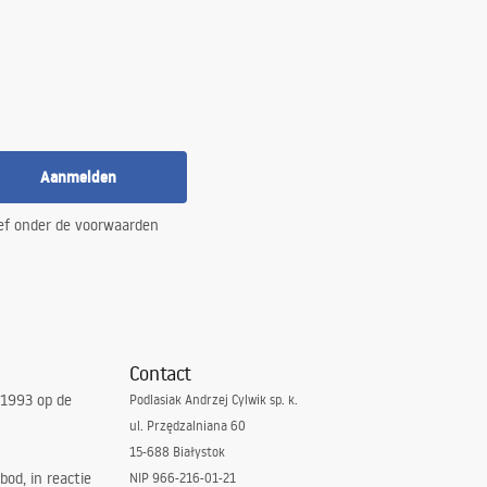
Aanmelden
ef onder de voorwaarden
Contact
 1993 op de
Podlasiak Andrzej Cylwik sp. k.
ul. Przędzalniana 60
15-688 Białystok
bod, in reactie
NIP 966-216-01-21