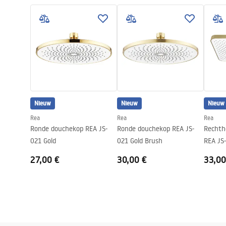
WARUNKI BEZPIECZENSTWA
Warra
ZESTAWY NATRYSKOWY.pdf
Access
Nieuw
Nieuw
Nieuw
Rea
Rea
Rea
Ronde douchekop REA JS-
Ronde douchekop REA JS-
Rechth
021 Gold
021 Gold Brush
REA JS
27,00 €
30,00 €
33,00