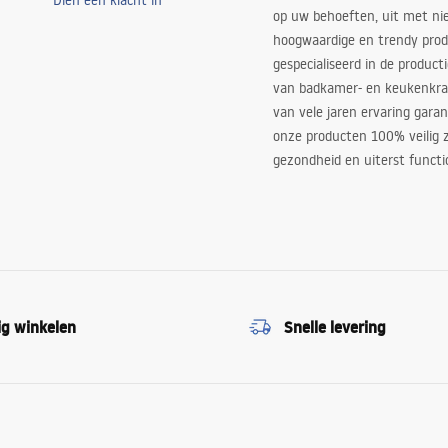
Dien een klacht in
op uw behoeften, uit met ni
hoogwaardige en trendy produ
gespecialiseerd in de product
van badkamer- en keukenkra
van vele jaren ervaring garan
onze producten 100% veilig z
gezondheid en uiterst functi
ig winkelen
Snelle levering