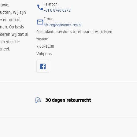
Telefoon
euwe,
+31 6 8740 6273
cten. Wij zijn
E-mail
ie en import
office@badkamer-rea.nl
nen. Op basis
Onze klantenservice is bereikbaar op werkdagen
deren wij dat al
tussen:
ijn voor de
7:00–15:30
oneel.
Volg ons
30 dagen retourrecht