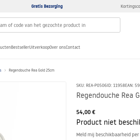
Gratis Bezorging
Kortingsco
ducten
Bestseller
Uitverkoop
Over ons
Contact
s
Regendouche Rea Gold 25cm
SKU
:
REA-P0506
ID
:
11958
EAN
:
59
Regendouche Rea G
54,00 €
Product niet besch
Meld mij beschikbaarheid per 