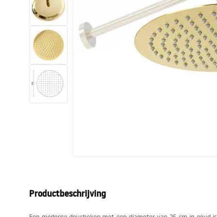
Toiletten
Wastafels
Baden en badwanden
Kranen
Douches
Keuken
Badkameraccessoires
Productbeschrijving