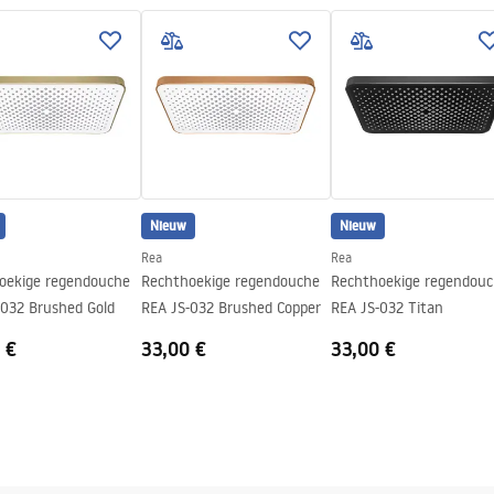
nty_Terms_and_Conditions_
ories_-_24.pdf
Nieuw
Nieuw
Rea
Rea
oekige regendouche
Rechthoekige regendouche
Rechthoekige regendou
-032 Brushed Gold
REA JS-032 Brushed Copper
REA JS-032 Titan
 €
33,00 €
33,00 €