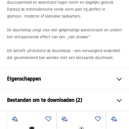
duurzaamheid en weerstand tegen vocht en dagelijks gebruik.
Dankzij de minimalistische ronde vorm past hij perfect in
glamour-, moderne of klassieke badkamers.
De douchekop zorgt voor een gelijkmatige waterstroom en creëert
het ontspannende effect van een „rain shower”.
Dit betreft uitsluitend de douchekop – een vervangend onderdeel
dat gecombineerd kan worden met een bestaande doucheset.
Eigenschappen
Dimensies
25cm
Bestanden om te downloaden (2)
Materiaal
messing
Af hebben
chrome
Veiligheidsinformatie
Aansluitdiameter:
1/2 inch
WARUNKI BEZPIECZENSTWA ZESTAWY NATRYSKOWY.pdf