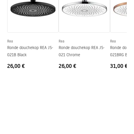
Garantievoorwaarden
Warranty_Terms_and_Conditions_Accessories_-_24.pdf
Rea
Rea
Rea
Ronde douchekop REA JS-
Ronde douchekop REA JS-
Ronde douche
021B Black
021 Chrome
021BRG Brus
26,00 €
26,00 €
31,00 €