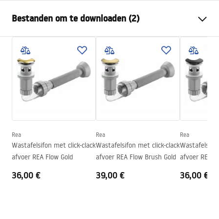
Montagewijze
Opbouw
Bestanden om te downloaden (2)
Materiaal
Sanitair keramiek
Kleur
Wit
Montagehandleiding
Afwerking
Glanzend
Basin.pdf
Lengte
500
mm
Breedte
355
mm
Garantievoorwaarden
Hoogte
150
mm
Warranty_Terms_and_Conditions_Basins_-_5.pdf
Diepte
120
mm
Vorm
Ovaal
Rea
Rea
Rea
Wastafelsifon met click-clack
Wastafelsifon met click-clack
Wastafelsifon
Kraangat
Nee
afvoer REA Flow Gold
afvoer REA Flow Brush Gold
afvoer REA F
Overloopopening
Nee
36,00 €
39,00 €
36,00 €