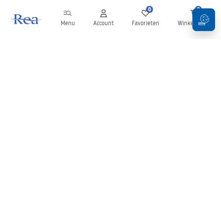
0
0
Menu
Account
Favorieten
Winkelwagen
Nieuwsbrief
Blijf op de hoogte van nieuws en aanbiedingen!
Aanmelden
Door uw gegevens in te voeren en te bevestigen, gaat u akkoord
met het ontvangen van de nieuwsbrief onder de voorwaarden
zoals beschreven in de
Algemene voorwaarden
.