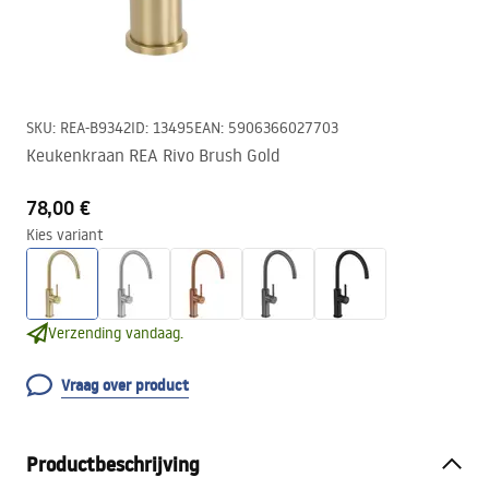
SKU
:
REA-B9342
ID
:
13495
EAN
:
5906366027703
Keukenkraan REA Rivo Brush Gold
78,00 €
Kies variant
Verzending vandaag.
Vraag over product
Productbeschrijving