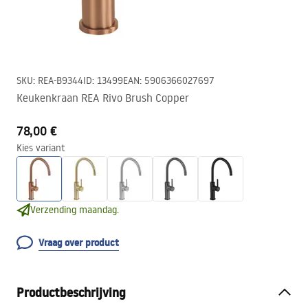
SKU
:
REA-B9344
ID
:
13499
EAN
:
5906366027697
Keukenkraan REA Rivo Brush Copper
78,00 €
Kies variant
Verzending maandag.
Vraag over product
Productbeschrijving