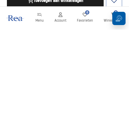
Toevoegen aan winkelwagen
0
0
Menu
Account
Favorieten
Winkelwagen
Nieuwsbrief
Blijf op de hoogte van nieuws en aanbiedingen!
Aanmelden
Door uw gegevens in te voeren en te bevestigen, gaat u akkoord
met het ontvangen van de nieuwsbrief onder de voorwaarden
zoals beschreven in de
Algemene voorwaarden
.