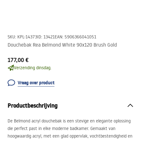
SKU
:
KPL-14373
ID
:
13421
EAN
:
5906366041051
Douchebak Rea Belmond White 90x120 Brush Gold
177,00 €
Verzending dinsdag.
Vraag over product
Productbeschrijving
De Belmond acryl douchebak is een stevige en elegante oplossing
die perfect past in elke moderne badkamer. Gemaakt van
hoogwaardig acryl, met een glad oppervlak, vochtbestendigheid en