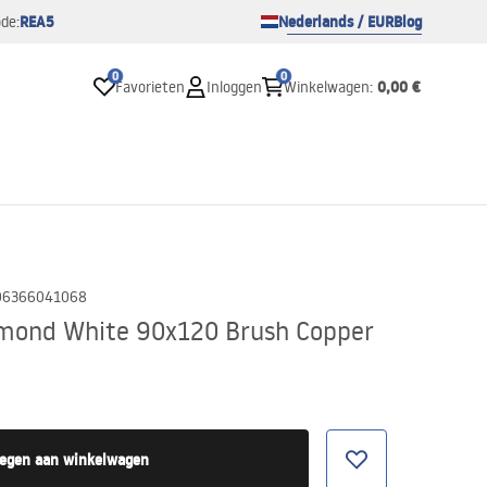
REA5
Nederlands / EUR
Blog
de:
0
0
0,00 €
Favorieten
Inloggen
Winkelwagen
:
06366041068
mond White 90x120 Brush Copper
egen aan winkelwagen