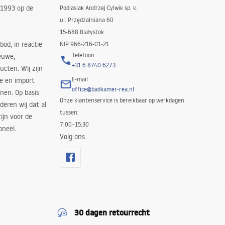
 1993 op de
Podlasiak Andrzej Cylwik sp. k.
ul. Przędzalniana 60
15-688 Białystok
bod, in reactie
NIP 966-216-01-21
Telefoon
euwe,
+31 6 8740 6273
cten. Wij zijn
E-mail
ie en import
office@badkamer-rea.nl
nen. Op basis
Onze klantenservice is bereikbaar op werkdagen
deren wij dat al
tussen:
ijn voor de
7:00–15:30
oneel.
Volg ons
30 dagen retourrecht