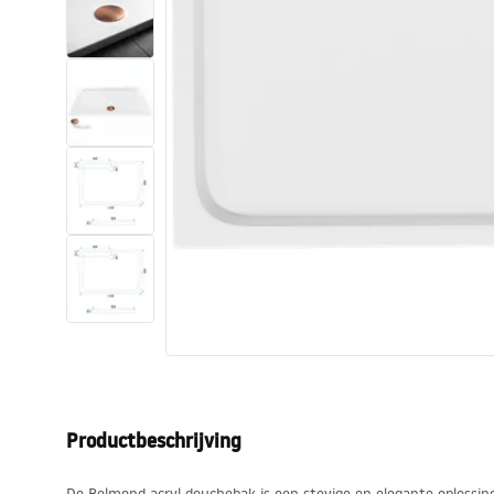
Toiletten
Wastafels
Baden en badwanden
Kranen
Douches
Keuken
Badkameraccessoires
Productbeschrijving