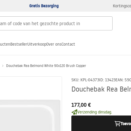
Gratis Bezorging
Kortingsco
ducten
Bestseller
Uitverkoop
Over ons
Contact
Douchebak Rea Belmond White 90x120 Brush Copper
SKU
:
KPL-04373
ID
:
13423
EAN
:
59
Douchebak Rea Bel
177,00 €
Verzending dinsdag.
Toevo