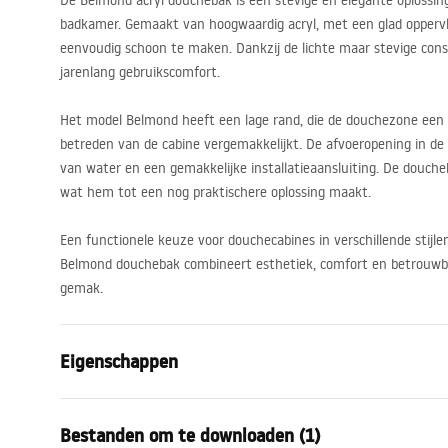
De Belmond acryl douchebak is een stevige en elegante oplossing
badkamer. Gemaakt van hoogwaardig acryl, met een glad oppervl
eenvoudig schoon te maken. Dankzij de lichte maar stevige cons
jarenlang gebruikscomfort.
Het model Belmond heeft een lage rand, die de douchezone een g
betreden van de cabine vergemakkelijkt. De afvoeropening in de 
van water en een gemakkelijke installatieaansluiting. De douche
wat hem tot een nog praktischere oplossing maakt.
Een functionele keuze voor douchecabines in verschillende stijle
Belmond douchebak combineert esthetiek, comfort en betrouwba
gemak.
Eigenschappen
Kleur
Wit
Bestanden om te downloaden (1)
Materiaal
Acryl