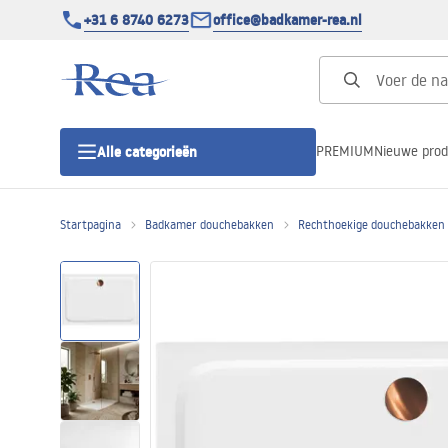
+31 6 8740 6273
office@badkamer-rea.nl
PREMIUM
Nieuwe pro
Alle categorieën
Startpagina
Badkamer douchebakken
Rechthoekige douchebakken
Douchecabines
Douchedeur
Douchebakken
Lineaire Douchegoten