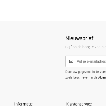
Lengte
1200
mm
Montagehandleiding
Breedte
900
mm
Shower tray.pdf
Hoogte
50
mm
Montagewijze
Op de vloer
Nieuwsbrief
Afvoerdiameter
90
mm
Op maat te zagen
Nee
Blijf op de hoogte van n
Inclusief sifon
Ja
Garantie
24 maande
Door uw gegevens in te voe
zoals beschreven in de
Alge
Informatie
Klantenservice