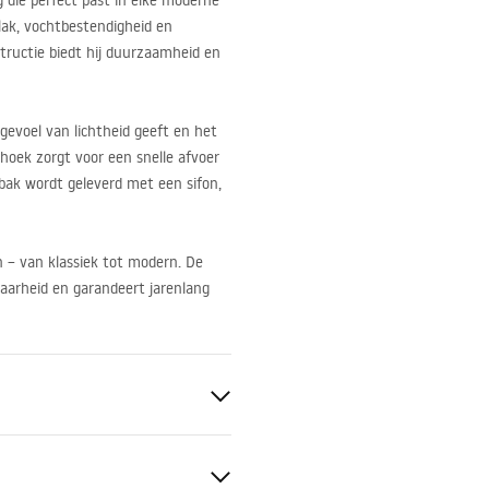
 die perfect past in elke moderne
ak, vochtbestendigheid en
tructie biedt hij duurzaamheid en
evoel van lichtheid geeft en het
hoek zorgt voor een snelle afvoer
bak wordt geleverd met een sifon,
n – van klassiek tot modern. De
arheid en garandeert jarenlang