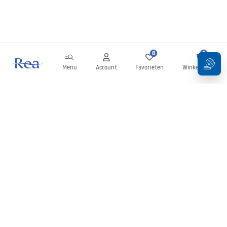
0
0
Menu
Account
Favorieten
Winkelwagen
Nieuwsbrief
Blijf op de hoogte van nieuws en aanbiedingen!
Aanmelden
Door uw gegevens in te voeren en te bevestigen, gaat u akkoord