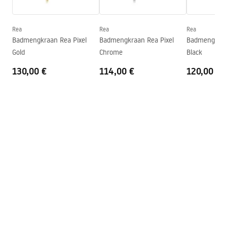
WARUNKI BEZPIECZENSTWA BATERIE.pdf
Coatingtechnologie
Electroplating
Aansluitdiameter:
1/2 inch
Rea
Rea
Rea
Garantievoorwaarden
Badmengkraan Rea Pixel
Badmengkraan Rea Pixel
Badmengkraa
Afstand van
150
mm
Warranty_Terms_and_Conditions_Faucets_-_5.pdf
Gold
Chrome
Black
wateraansluitingen
130,00 €
114,00 €
120,00 €
Model
JS-650103B
Garantie
5 jaar