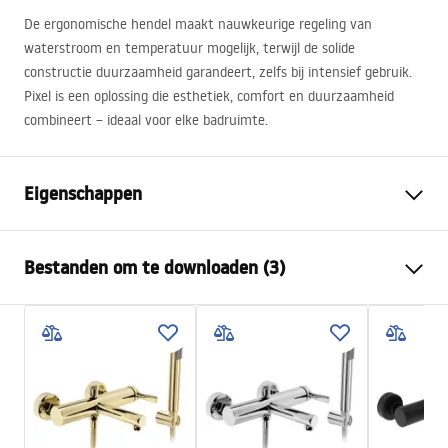
De ergonomische hendel maakt nauwkeurige regeling van
waterstroom en temperatuur mogelijk, terwijl de solide
constructie duurzaamheid garandeert, zelfs bij intensief gebruik.
Pixel is een oplossing die esthetiek, comfort en duurzaamheid
combineert – ideaal voor elke badruimte.
Eigenschappen
Kraan type
bad
Bestanden om te downloaden (3)
Montagewijze
Wandmontage
Kleur
Zwart
Montagehandleiding
Type uitloop
Vast
Faucet.pdf
Materiaal
Messing, ABS
Uitloopbereik
180
mm
Warunki bezpieczeństwa
Hoogte
90
mm