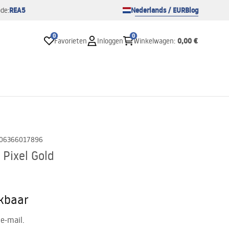
REA5
Nederlands / EUR
Blog
de:
0
0
0,00 €
Favorieten
Inloggen
Winkelwagen
:
06366017896
Pixel Gold
ikbaar
e-mail.