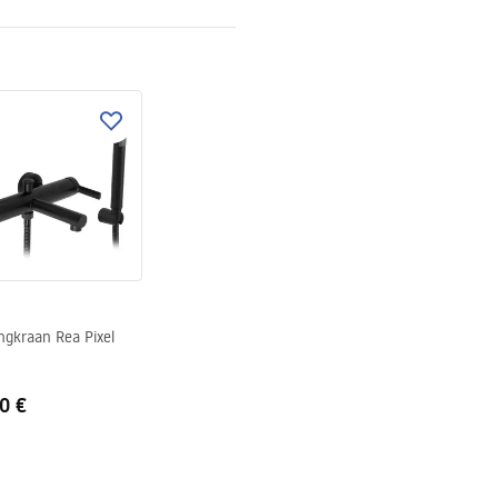
ki bezpieczeństwa
KI BEZPIECZENSTWA
S
E.pdf
gkraan Rea Pixel
0 €