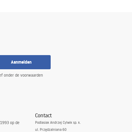
Aanmelden
ef onder de voorwaarden
Contact
 1993 op de
Podlasiak Andrzej Cylwik sp. k.
ul. Przędzalniana 60