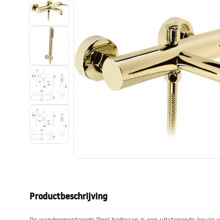
Toiletten
Wastafels
Baden en badwanden
Kranen
Douches
Keuken
Badkameraccessoires
Productbeschrijving