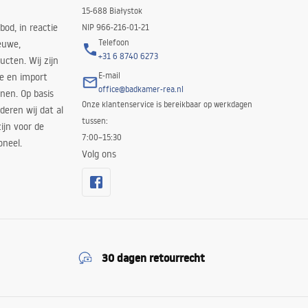
15-688 Białystok
bod, in reactie
NIP 966-216-01-21
Telefoon
euwe,
+31 6 8740 6273
cten. Wij zijn
E-mail
ie en import
office@badkamer-rea.nl
nen. Op basis
Onze klantenservice is bereikbaar op werkdagen
deren wij dat al
tussen:
ijn voor de
7:00–15:30
oneel.
Volg ons
30 dagen retourrecht