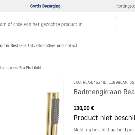
Gratis Bezorging
Kortingsco
ducten
Bestseller
Uitverkoop
Over ons
Contact
mengkraan Rea Pixel Gold
SKU
:
REA-B4524
ID
:
11898
EAN
:
59
Badmengkraan Rea 
130,00 €
Product niet besch
Meld mij beschikbaarheid per 