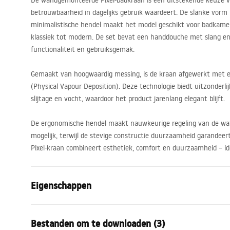
De wandgemonteerde Pixel-badkraan is een uitstekende keuze v
betrouwbaarheid in dagelijks gebruik waardeert. De slanke vorm
minimalistische hendel maakt het model geschikt voor badkamers
klassiek tot modern. De set bevat een handdouche met slang en
functionaliteit en gebruiksgemak.
Gemaakt van hoogwaardig messing, is de kraan afgewerkt met e
(Physical Vapour Deposition). Deze technologie biedt uitzonderl
slijtage en vocht, waardoor het product jarenlang elegant blijft.
De ergonomische hendel maakt nauwkeurige regeling van de w
mogelijk, terwijl de stevige constructie duurzaamheid garandeert, 
Pixel-kraan combineert esthetiek, comfort en duurzaamheid – id
Eigenschappen
Kraan type
bad
Bestanden om te downloaden (3)
Montagewijze
Wandmonta