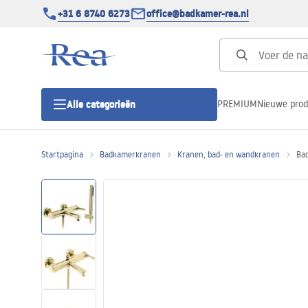
+31 6 8740 6273
office@badkamer-rea.nl
PREMIUM
Nieuwe pro
Alle categorieën
Startpagina
Badkamerkranen
Kranen, bad- en wandkranen
Bad
Douchecabines
Douchedeur
Douchebakken
Lineaire Douchegoten