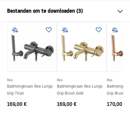
Kraan type
bad
Bestanden om te downloaden (3)
Montagewijze
Wandmontage
Kleur
Titaniumkleur
Montagehandleiding
Type uitloop
Vast
Faucet.pdf
Materiaal
Messing, ABS
Uitloopbereik
190
mm
Warunki bezpieczeństwa
Hoogte
45
mm
WARUNKI BEZPIECZENSTWA BATERIE.pdf
Coatingtechnologie
PVD
Aansluitdiameter:
1/2 inch
Rea
Rea
Rea
Garantievoorwaarden
Badmengkraan Rea Lungo
Badmengkraan Rea Lungo
Badmengkraa
Afstand van
150
mm
Warranty_Terms_and_Conditions_Faucets_-_5.pdf
Grip Titan
Grip Brush Gold
Grip Brush C
wateraansluitingen
169,00 €
169,00 €
170,00 €
Garantie
5 jaar