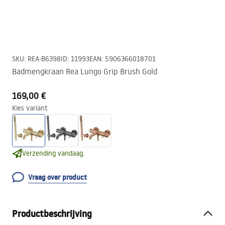
SKU
:
REA-B6398
ID
:
11993
EAN
:
5906366018701
Badmengkraan Rea Lungo Grip Brush Gold
169,00 €
Kies variant
Verzending vandaag.
Vraag over product
Productbeschrijving