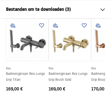
Kraan type
bad
Bestanden om te downloaden (3)
Montagewijze
Wandmontage
Kleur
Goud geborsteld
Montagehandleiding
Type uitloop
Vast
Faucet.pdf
Materiaal
Messing, ABS
Uitloopbereik
190
mm
Warunki bezpieczeństwa
Hoogte
45
mm
WARUNKI BEZPIECZENSTWA BATERIE.pdf
Coatingtechnologie
PVD
Aansluitdiameter:
1/2 inch
Rea
Rea
Rea
Garantievoorwaarden
Badmengkraan Rea Lungo
Badmengkraan Rea Lungo
Badmengkraa
Afstand van
150
mm
Warranty_Terms_and_Conditions_Faucets_-_5.pdf
Grip Titan
Grip Brush Gold
Grip Brush C
wateraansluitingen
169,00 €
169,00 €
170,00 €
Garantie
5 jaar