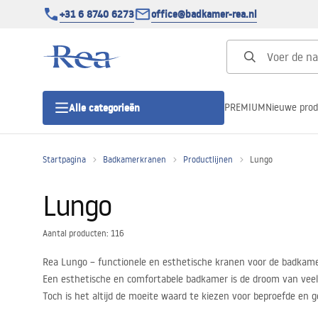
+31 6 8740 6273
office@badkamer-rea.nl
PREMIUM
Nieuwe pro
Alle categorieën
Startpagina
Badkamerkranen
Productlijnen
Lungo
Douchecabines
Lungo
Douchedeur
Aantal producten: 116
Douchebakken
Rea Lungo – functionele en esthetische kranen voor de badkam
Een esthetische en comfortabele badkamer is de droom van veel 
Lineaire Douchegoten
Toch is het altijd de moeite waard te kiezen voor beproefde en 
te ontdekken en vervolgens de juiste producten voor uw huis te