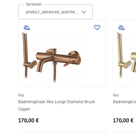
Sorteren
Toiletten
Wastafels
Baden en badwanden
Kranen
Douches
Keuken
Rea
Rea
Badmengkraan Rea Lungo Diamond Brush
Badmengkraa
Copper
Badkameraccessoires
170,00 €
170,00 €