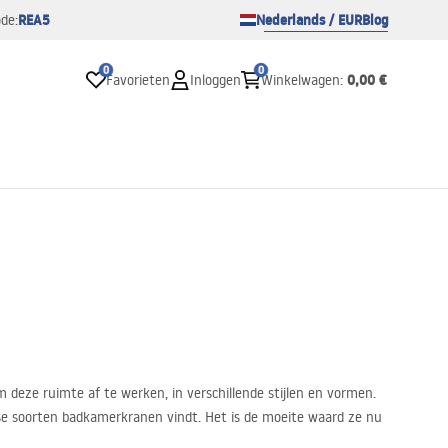
REA5
Nederlands / EUR
Blog
de:
0
0
0,00 €
Favorieten
Inloggen
Winkelwagen
:
deze ruimte af te werken, in verschillende stijlen en vormen.
erse soorten badkamerkranen vindt. Het is de moeite waard ze nu