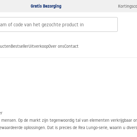
Gratis Bezorging
Kortingsco
ducten
Bestseller
Uitverkoop
Over ons
Contact
er
mensen. Op de markt zijn tegenwoordig tal van elementen verkrijgbaar om 
gewaardeerde oplossingen. Dat is precies de Rea Lungo-serie, waarin u div
 kiezen!