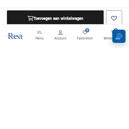
Toevoegen aan winkelwagen
0
0
Menu
Account
Favorieten
Winkelwagen
Nieuwsbrief
Blijf op de hoogte van nieuws en aanbiedingen!
Aanmelden
Door uw gegevens in te voeren en te bevestigen, gaat u akkoord