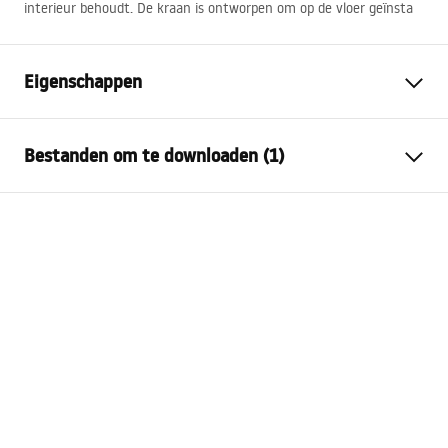
interieur behoudt. De kraan is ontworpen om op de vloer geïnsta
Eigenschappen
Kraan type
bad
Bestanden om te downloaden (1)
Montagewijze
Vloermontage
Kleur
Helder goud
Garantievoorwaarden
Type uitloop
Draaiend
Warranty_Terms_and_Conditions_Faucets_-_5.pdf
Materiaal
Roestvrij staal, Messing
Uitloopbereik
205
mm
Hoogte
1105
mm
Coatingtechnologie
PVD
Aansluitdiameter:
19 mm
Garantie
5 jaar