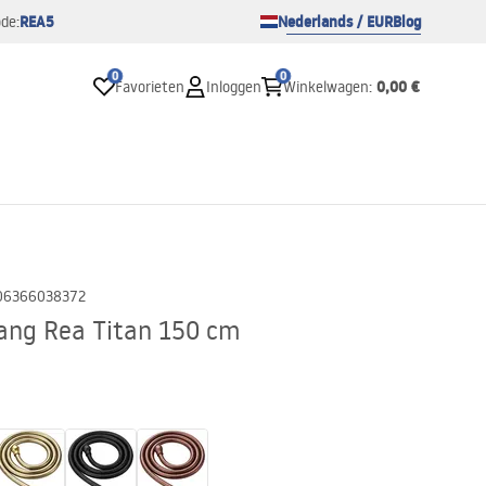
REA5
Nederlands / EUR
Blog
de:
0
0
0,00 €
Favorieten
Inloggen
Winkelwagen
:
06366038372
lang Rea Titan 150 cm