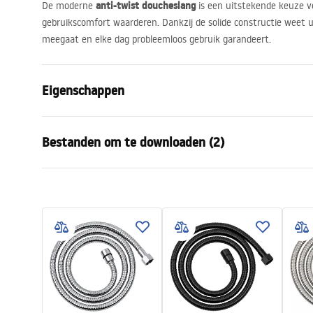
anti-twist doucheslang
De moderne
is een uitstekende keuze v
gebruikscomfort waarderen. Dankzij de solide constructie weet u
meegaat en elke dag probleemloos gebruik garandeert.
Eigenschappen
Lengte (mm)
1500
mm
Bestanden om te downloaden (2)
Garantie
24 maande
Materiaal
messing, PV
Veiligheidsinformatie
Garan
Weegschaal
1
kg
WARUNKI_BEZPIECZENSTWA_AKCE
Warra
Producentcode
JS-017GG
SORIA_LAZIENKOWE.pdf
Access
Kleur
Titaniumkle