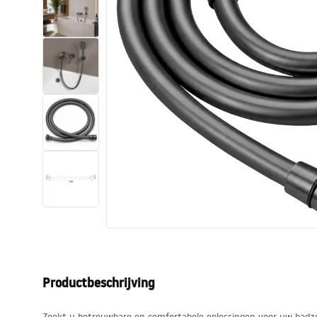
Toiletten
Wastafels
Baden en badwanden
Kranen
Douches
Keuken
Badkameraccessoires
Productbeschrijving