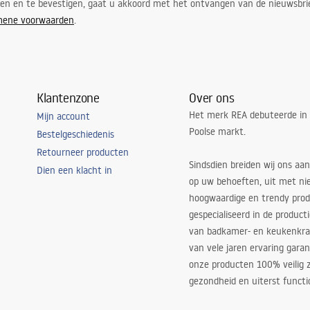
ren en te bevestigen, gaat u akkoord met het ontvangen van de nieuwsbri
mene voorwaarden
.
Klantenzone
Over ons
Het merk REA debuteerde in
Mijn account
Poolse markt.
Bestelgeschiedenis
Retourneer producten
Sindsdien breiden wij ons aan
Dien een klacht in
op uw behoeften, uit met ni
hoogwaardige en trendy produ
gespecialiseerd in de product
van badkamer- en keukenkra
van vele jaren ervaring garan
onze producten 100% veilig z
gezondheid en uiterst functi