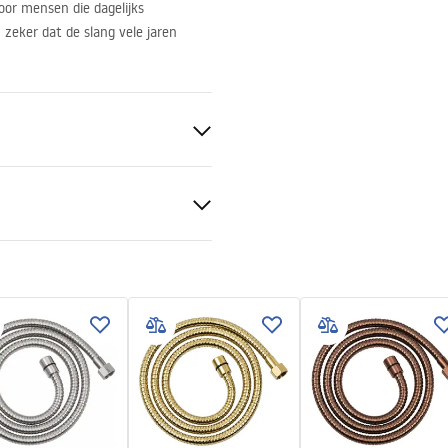
oor mensen die dagelijks
 zeker dat de slang vele jaren
n
C, rubber
tievoorwaarden
nty_Terms_and_Conditions_
ories_-_24.pdf
ur