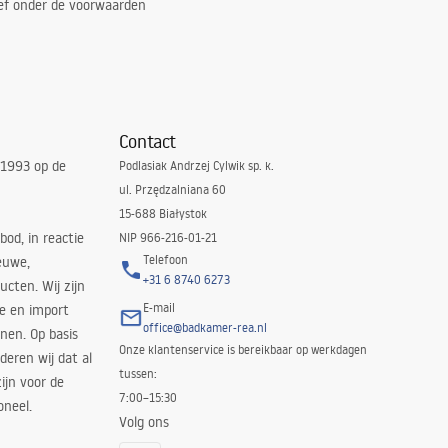
ef onder de voorwaarden
Contact
 1993 op de
Podlasiak Andrzej Cylwik sp. k.
ul. Przędzalniana 60
15-688 Białystok
bod, in reactie
NIP 966-216-01-21
Telefoon
euwe,
+31 6 8740 6273
cten. Wij zijn
E-mail
ie en import
office@badkamer-rea.nl
nen. Op basis
Onze klantenservice is bereikbaar op werkdagen
deren wij dat al
tussen:
ijn voor de
7:00–15:30
oneel.
Volg ons