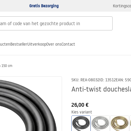
Gratis Bezorging
Kortingsco
ducten
Bestseller
Uitverkoop
Over ons
Contact
n 150 cm
SKU
:
REA-08032
ID
:
13512
EAN
:
59
Anti-twist douches
26,00 €
Kies variant