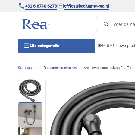
+31 6 8740 6273
office@badkamer-rea.nl
PREMIUM
Nieuwe pro
Alle categorieën
Startpagina
Badkameraccessoires
Anti-twist doucheslang Rea Tita
Douchecabines
Douchedeur
Douchebakken
Lineaire Douchegoten