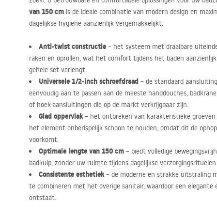
Zoekt u betrouwbare en comfortabele oplossingen voor uw bad
van 150 cm
is de ideale combinatie van modern design en maxima
dagelijkse hygiëne aanzienlijk vergemakkelijkt.
Anti-twist constructie
– het systeem met draaibare uiteinde
raken en oprollen, wat het comfort tijdens het baden aanzienlij
gehele set verlengt.
Universele 1/2-inch schroefdraad
– de standaard aansluitin
eenvoudig aan te passen aan de meeste handdouches, badkran
of hoek-aansluitingen die op de markt verkrijgbaar zijn.
Glad oppervlak
– het ontbreken van karakteristieke groeven
het element onberispelijk schoon te houden, omdat dit de opho
voorkomt.
Optimale lengte van 150 cm
– biedt volledige bewegingsvrij
badkuip, zonder uw ruimte tijdens dagelijkse verzorgingsrituelen
Consistente esthetiek
– de moderne en strakke uitstraling 
te combineren met het overige sanitair, waardoor een elegante 
ontstaat.