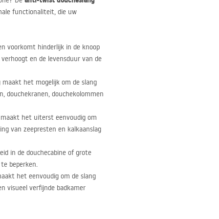
anti-twist doucheslang
zone? De
le functionaliteit, die uw
n voorkomt hinderlijk in de knoop
k verhoogt en de levensduur van de
g maakt het mogelijk om de slang
en, douchekranen, douchekolommen
 maakt het uiterst eenvoudig om
ping van zeepresten en kalkaanslag
heid in de douchecabine of grote
 te beperken.
maakt het eenvoudig om de slang
en visueel verfijnde badkamer