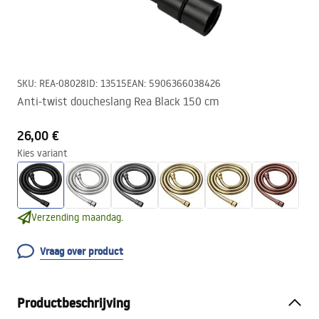
SKU
:
REA-08028
ID
:
13515
EAN
:
5906366038426
Anti-twist doucheslang Rea Black 150 cm
26,00 €
Kies variant
Verzending maandag.
Vraag over product
Productbeschrijving