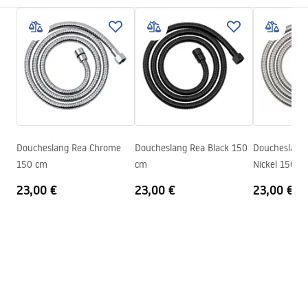
Materiaal
messing, PVC, rubber
Veiligheidsinformatie
Weegschaal
1
kg
WARUNKI_BEZPIECZENSTWA_AKCESORIA_LAZIENKOWE.
Producentcode
JS-017B
pdf
Kleur
Zwart
Garantievoorwaarden
Warranty_Terms_and_Conditions_Accessories_-_24.pdf
Doucheslang Rea Chrome
Doucheslang Rea Black 150
Doucheslang
150 cm
cm
Nickel 150 c
23,00 €
23,00 €
23,00 €