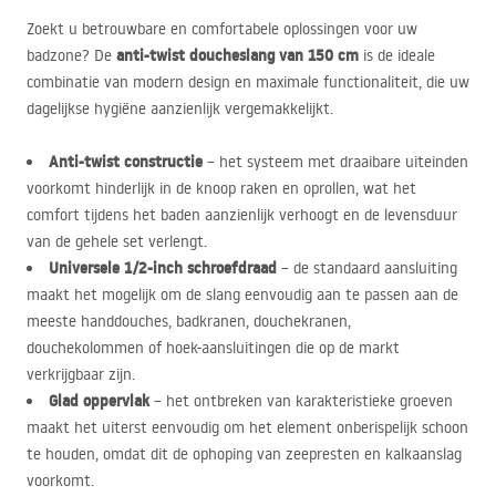
Zoekt u betrouwbare en comfortabele oplossingen voor uw
anti-twist doucheslang van 150 cm
badzone? De
is de ideale
combinatie van modern design en maximale functionaliteit, die uw
dagelijkse hygiëne aanzienlijk vergemakkelijkt.
Anti-twist constructie
– het systeem met draaibare uiteinden
voorkomt hinderlijk in de knoop raken en oprollen, wat het
comfort tijdens het baden aanzienlijk verhoogt en de levensduur
van de gehele set verlengt.
Universele 1/2-inch schroefdraad
– de standaard aansluiting
maakt het mogelijk om de slang eenvoudig aan te passen aan de
meeste handdouches, badkranen, douchekranen,
douchekolommen of hoek-aansluitingen die op de markt
verkrijgbaar zijn.
Glad oppervlak
– het ontbreken van karakteristieke groeven
maakt het uiterst eenvoudig om het element onberispelijk schoon
te houden, omdat dit de ophoping van zeepresten en kalkaanslag
voorkomt.