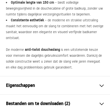
Optimale lengte van 150 cm
– biedt volledige
bewegingsvrijheid in de douchecabine of grote badkuip, zonder uw
ruimte tijdens dagelijkse verzorgingsrituelen te beperken.
Consistente esthetiek
– de moderne en strakke uitstraling
maakt het eenvoudig om de slang te combineren met het overige
sanitair, waardoor een elegante en visueel verfijnde badkamer
ontstaat.
anti-twist doucheslang
De moderne
is een uitstekende keuze
voor mensen die dagelijks gebruikscomfort waarderen. Dankzij de
solide constructie weet u zeker dat de slang vele jaren meegaat
en elke dag probleemloos gebruik garandeert.
Eigenschappen
Lengte (mm)
1500
mm
Bestanden om te downloaden (2)
Garantie
24 maanden