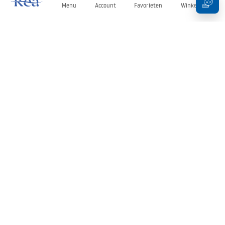
Menu
Account
Favorieten
Winkelwagen
Nieuwsbrief
Blijf op de hoogte van nieuws en aanbiedingen!
Aanmelden
Door uw gegevens in te voeren en te bevestigen, gaat u akkoord
met het ontvangen van de nieuwsbrief onder de voorwaarden
zoals beschreven in de
Algemene voorwaarden
.