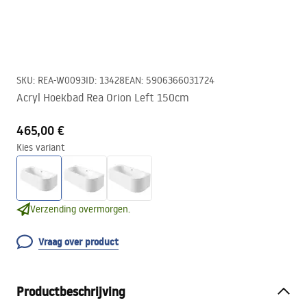
SKU
:
REA-W0093
ID
:
13428
EAN
:
5906366031724
Acryl Hoekbad Rea Orion Left 150cm
465,00 €
Kies variant
Verzending overmorgen.
Vraag over product
Productbeschrijving