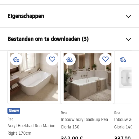
Eigenschappen
Badtype:
hoek
Bestanden om te downloaden (3)
Kleur
Wit
Materiaal
Acryl
Veiligheidsinformatie
Lengte
1495
mm
WARUNKI_BEZPIECZENSTWA_WANNY.pdf
Breedte
750
mm
Hoogte
560
mm
Garantievoorwaarden
Montagezijde
Links
Warranty_Terms_and_Conditions_Bathtubs.pdf
Afvoer en sifon inbegrepen
Ja
Nieuw
Garantie
24 maanden
Rea
Rea
Montage-instructies
Rea
Inbouw acryl badkuip Rea
Inbouw acryl
Orion_160_170.pdf
Acryl Hoekbad Rea Marion
Gloria 150
Gloria 140
Right 170cm
342,00 €
337,00 €