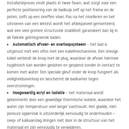
installatieproces vindt plaats in twee fasen, wat zorgt voor een
perfecte positionering van de badkuip zelf op het frame en de
poten, zelfs op een oneffen vloer. Pas na het nivelleren en het
uitvoeren van een lektest wordt het afdekpaneel gemonteerd,
wat een veel grotere structurele stabiliteit garandeert dan bij in
de fabriek geïntegreerde baden.
Automatisch afvoer- en overloopsysteem
– het bad is
uitgerust met een sifon met een kabelmechanisme. Een stevige
kabel verbindt de knop met de plug, waardoor de afvoer hiermee
hygiënisch kan worden gesloten en geopend zonder in contact te
komen met water. Een speciale gleuf onder de knop fungeert als
veiligheidsoverloop en beschermt de badkamer tegen
overstromingen.
Hoogwaardig acryl en isolatie
– het materiaal wordt
gekenmerkt door een geweldige thermische isolatie, waardoor het
water zijn temperatuur veel langer vasthoudt. Het gladde, niet-
poreuze oppervlak is uitzonderlijk eenvoudig te onderhouden –
zeep- of kalkaanslag dringen niet door in de structuur van het
materiaal en zijn eenvoudig te verwijderen.