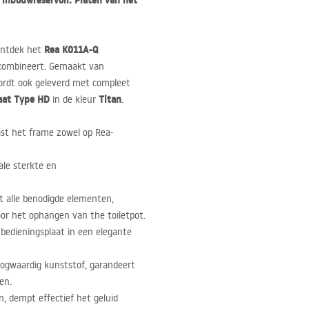
 inbouwreservoir. Platen van het
Rea K011A-Q
 Ontdek het
 combineert. Gemaakt van
 wordt ook geleverd met compleet
aat Type HD
Titan
in de kleur
.
st het frame zowel op Rea-
le sterkte en
t alle benodigde elementen,
oor het ophangen van the toiletpot.
bedieningsplaat in een elegante
gwaardig kunststof, garandeert
en.
n, dempt effectief het geluid