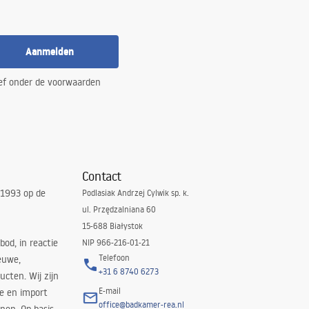
Aanmelden
ef onder de voorwaarden
Contact
 1993 op de
Podlasiak Andrzej Cylwik sp. k.
ul. Przędzalniana 60
15-688 Białystok
bod, in reactie
NIP 966-216-01-21
Telefoon
euwe,
+31 6 8740 6273
cten. Wij zijn
E-mail
ie en import
office@badkamer-rea.nl