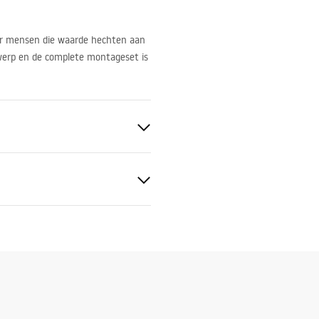
or mensen die waarde hechten aan
ntwerp en de complete montageset is
alen
50 mm
m