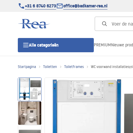
+31 6 8740 6273
office@badkamer-rea.nl
PREMIUM
Nieuwe pro
Alle categorieën
Startpagina
Toiletten
Toiletframes
WC voorwand installatiesy
Douchecabines
Douchedeur
Douchebakken
Lineaire Douchegoten