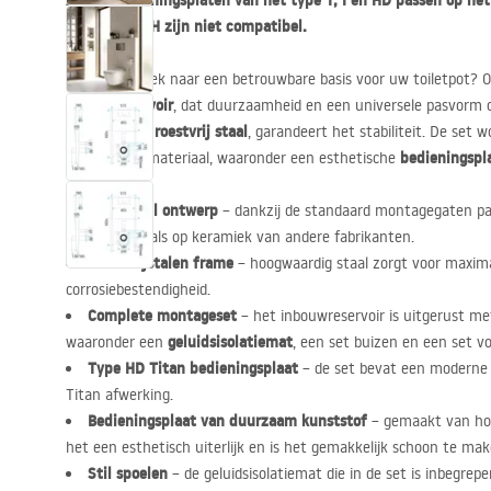
Alleen bedieningsplaten van het type T, I en HD passen op het
type E, F en H zijn niet compatibel.
Bent u op zoek naar een betrouwbare basis voor uw toiletpot?
inbouwreservoir
, dat duurzaamheid en een universele pasvorm
hoogwaardig roestvrij staal
, garandeert het stabiliteit. De set
bedieningspl
bevestigingsmateriaal, waaronder een esthetische
Universeel ontwerp
– dankzij de standaard montagegaten pa
toiletpotten als op keramiek van andere fabrikanten.
Roestvrijstalen frame
– hoogwaardig staal zorgt voor maxima
corrosiebestendigheid.
Complete montageset
– het inbouwreservoir is uitgerust me
geluidsisolatiemat
waaronder een
, een set buizen en een set v
Type HD Titan bedieningsplaat
– de set bevat een moderne 
Titan afwerking.
Bedieningsplaat van duurzaam kunststof
– gemaakt van hoo
het een esthetisch uiterlijk en is het gemakkelijk schoon te mak
Stil spoelen
– de geluidsisolatiemat die in de set is inbegrepe