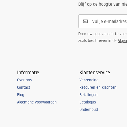
Garantie
120 maanden
Blijf op de hoogte van n
maanden vo
Door uw gegevens in te voe
zoals beschreven in de
Alge
Informatie
Klantenservice
Over ons
Verzending
Contact
Retouren en klachten
Blog
Betalingen
Algemene voorwaarden
Catalogus
Onderhoud