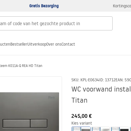
Gratis Bezorging
Kortingsco
ducten
Bestseller
Uitverkoop
Over ons
Contact
steem K011A-Q REA HD Titan
SKU
:
KPL-E0634
ID
:
13712
EAN
:
59
WC voorwand insta
Titan
245,00 €
Kies variant