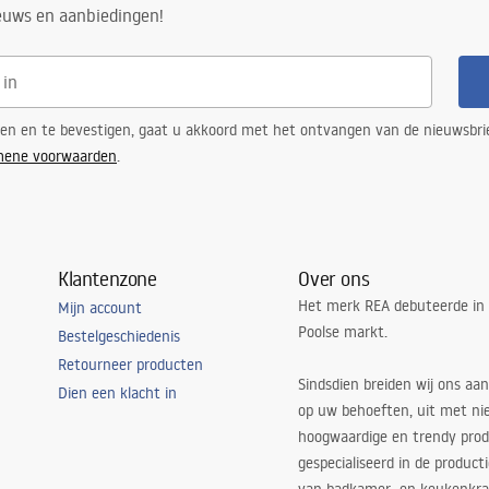
 voor staalconstructie, 24
ieuws en aanbiedingen!
or andere onderdelen
ren en te bevestigen, gaat u akkoord met het ontvangen van de nieuwsbri
mene voorwaarden
.
Klantenzone
Over ons
Het merk REA debuteerde in
Mijn account
Poolse markt.
Bestelgeschiedenis
Retourneer producten
Sindsdien breiden wij ons aan
Dien een klacht in
op uw behoeften, uit met ni
hoogwaardige en trendy produ
gespecialiseerd in de product