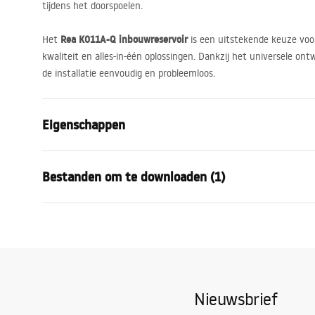
tijdens het doorspoelen.
Rea K011A-Q inbouwreservoir
Het
is een uitstekende keuze vo
kwaliteit en alles-in-één oplossingen. Dankzij het universele o
de installatie eenvoudig en probleemloos.
Eigenschappen
Rektype:
voor WC-sch
Bestanden om te downloaden (1)
Model
K011A-Q
Compatibele spoelknoppen
Type HD
Installatiehandleiding
Minimale inbouwdiepte
130 mm, 1
STELA___PODTYNKOWY_WC_K011A-Q.pdf
Afstand montagebouten
18 cm, 23 c
Spoelen
3 / 6
Nieuwsbrief
Tapis d'insonorization inclus
Ja