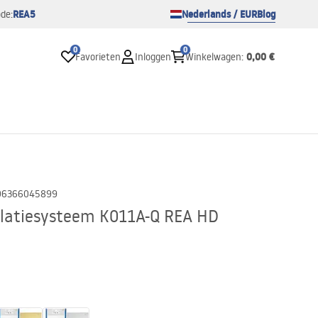
REA5
Nederlands / EUR
Blog
de:
0
0
0,00 €
Favorieten
Inloggen
Winkelwagen
:
06366045899
llatiesysteem K011A-Q REA HD