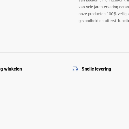
van badkamer- en keukenkra
van vele jaren ervaring garan
onze producten 100% veilig z
gezondheid en uiterst functi
ig winkelen
Snelle levering