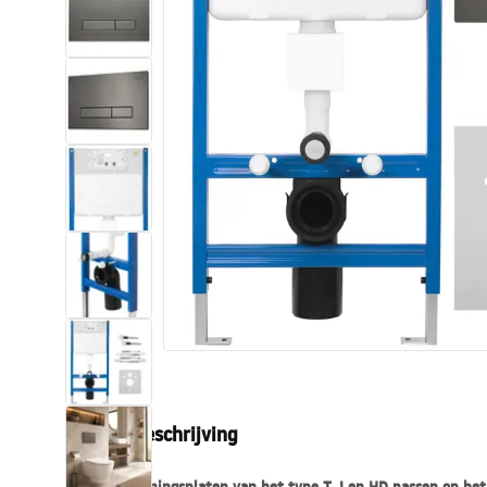
Toiletten
Wastafels
Baden en badwanden
Kranen
Douches
Keuken
Badkameraccessoires
Productbeschrijving