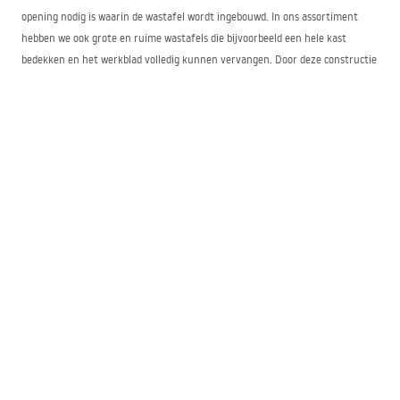
opening nodig is waarin de wastafel wordt ingebouwd. In ons assortiment
hebben we ook grote en ruime wastafels die bijvoorbeeld een hele kast
bedekken en het werkblad volledig kunnen vervangen. Door deze constructie
zijn deze toestellen functioneel en nemen ze niet veel ruimte in. Ze vormen
daarom een uitstekende keuze voor kleine ruimtes, om de ruimte op een
functionele en ergonomische manier te benutten.
Inbouwwastafels – ruim assortiment modellen
In ons aanbod hebben we inbouwwastafels in verschillende afwerkingsstijlen.
We bieden onder andere modellen met afgeronde komranden, maar ook met
een vierkante, geometrische vorm. De verschillende varianten verschillen
ook in afmeting, daarom vindt u bij ons naast inbouwwastafels van 60 cm
ook modellen van 70 en zelfs 80 cm breed. Tot de voordelen van deze
oplossing behoren onder meer:
eenvoudig onderhoud,
bescherming tegen spatwater in de badkamer dankzij verhoogde randen
van inbouwwastafels,
functionele benutting van de ruimte,