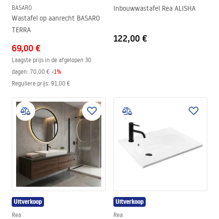
BASARO
Inbouwwastafel Rea ALISHA
Wastafel op aanrecht BASARO
TERRA
122,00 €
69,00 €
Laagste prijs in de afgelopen 30
dagen:
70,00 €
-
1
%
Reguliere prijs
:
91,00 €
Uitverkoop
Uitverkoop
Rea
Rea