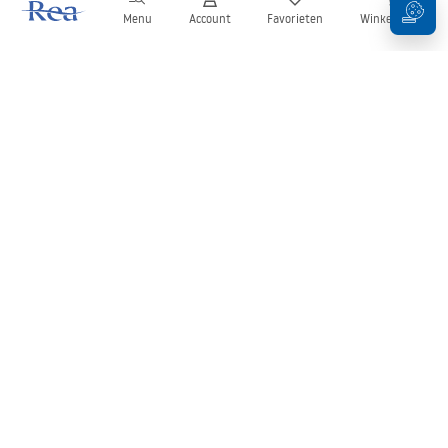
Menu
Account
Favorieten
Winkelwagen
Nieuwsbrief
Blijf op de hoogte van nieuws en aanbiedingen!
Aanmelden
Door uw gegevens in te voeren en te bevestigen, gaat u akkoord
met het ontvangen van de nieuwsbrief onder de voorwaarden
zoals beschreven in de
Algemene voorwaarden
.