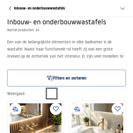
Inbouw- en onderbouwwastafels
Inbouw- en onderbouwwastafels
Aantal producten: 14
Een van de belangrijkste elementen in elke badkamer is de
wastafel. Naast haar functionele rol heeft zij ook een grote
invloed op de esthetiek van het interieur. Er zijn veel modellen te
koop die verschillen in constructie, uiterlijk en montagetype. Wij
willen u moderne inbouwwastafels in het werkblad aanbieden, die
een universele keuze voor elke badkamer vormen.
Filters en sorteren
Weergave
: