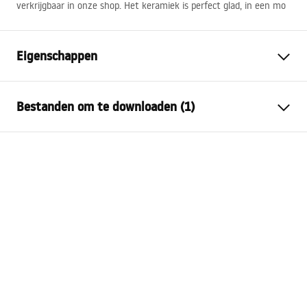
verkrijgbaar in onze shop. Het keramiek is perfect glad, in een mo
Eigenschappen
Montagewijze
Inbouw
Bestanden om te downloaden (1)
Materiaal
Sanitair keramiek
Kleur
Wit
Garantievoorwaarden
Afwerking
Glanzend
Warranty_Terms_and_Conditions_Basins_-_5.pdf
Lengte
495
mm
Breedte
460
mm
Hoogte
200
mm
Diepte
150
mm
Vorm
Ovaal
Kraangat
Ja