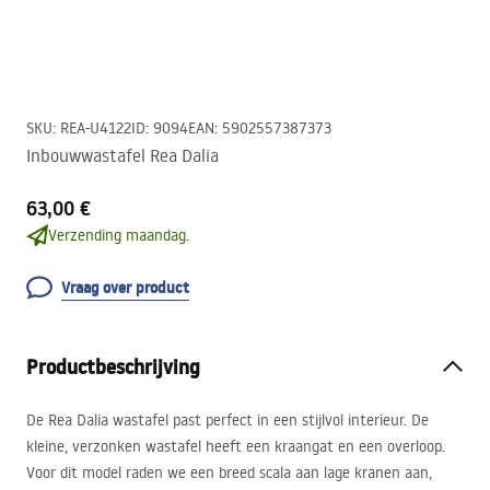
SKU
:
REA-U4122
ID
:
9094
EAN
:
5902557387373
Inbouwwastafel Rea Dalia
63,00 €
Verzending maandag.
Vraag over product
Productbeschrijving
De Rea Dalia wastafel past perfect in een stijlvol interieur. De
kleine, verzonken wastafel heeft een kraangat en een overloop.
Voor dit model raden we een breed scala aan lage kranen aan,