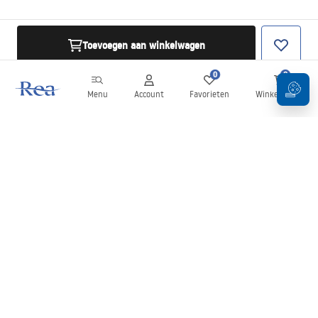
Toevoegen aan winkelwagen
0
0
Menu
Account
Favorieten
Winkelwagen
Nieuwsbrief
Blijf op de hoogte van nieuws en aanbiedingen!
Aanmelden
Door uw gegevens in te voeren en te bevestigen, gaat u akkoord