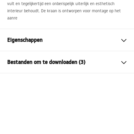
vult en tegelijkertijd een onberispelijk uiterlijk en esthetisch
interieur behoudt. De kraan is ontworpen voor montage op het
aanre
Eigenschappen
Kraan type
bassin
Bestanden om te downloaden (3)
Montagewijze
Opbouw
Kleur
Helder goud
Garantievoorwaarden
Type uitloop
Vast
Warranty_Terms_and_Conditions_Faucets_-_5.pdf
Materiaal
Messing
Uitloopbereik
135
mm
Montage-instructies
Hoogte
295
mm
faucet.pdf
Coatingtechnologie
PVD
Aansluitdiameter:
3/8 inch