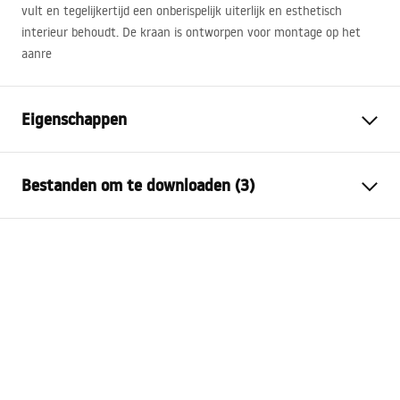
vult en tegelijkertijd een onberispelijk uiterlijk en esthetisch
interieur behoudt. De kraan is ontworpen voor montage op het
aanre
Eigenschappen
Kraan type
bassin
Bestanden om te downloaden (3)
Montagewijze
Opbouw
Kleur
Goud geborsteld
Garantievoorwaarden
Type uitloop
Vast
Warranty_Terms_and_Conditions_Faucets_-_5.pdf
Materiaal
Messing
Uitloopbereik
135
mm
Montage-instructies
Hoogte
345
mm
faucet.pdf
Coatingtechnologie
PVD
Aansluitdiameter:
3/8 inch