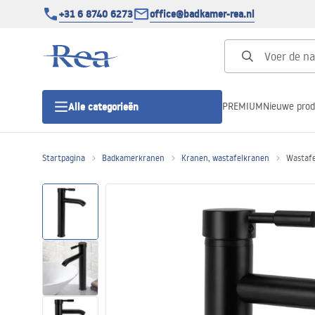
+31 6 8740 6273
office@badkamer-rea.nl
PREMIUM
Nieuwe pro
Alle categorieën
Startpagina
Badkamerkranen
Kranen, wastafelkranen
Wastafe
Douchecabines
Douchedeur
Douchebakken
Lineaire Douchegoten