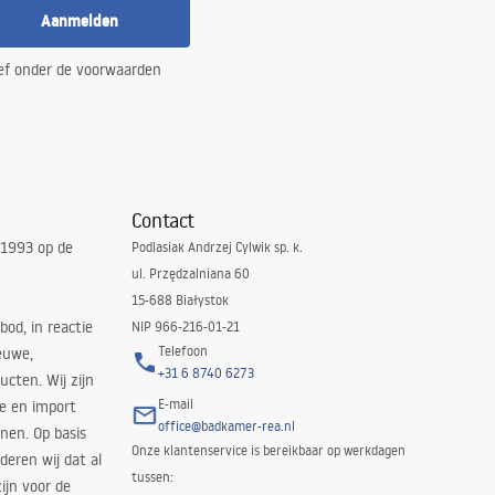
Aanmelden
ef onder de voorwaarden
Contact
 1993 op de
Podlasiak Andrzej Cylwik sp. k.
ul. Przędzalniana 60
15-688 Białystok
bod, in reactie
NIP 966-216-01-21
Telefoon
euwe,
+31 6 8740 6273
cten. Wij zijn
E-mail
ie en import
office@badkamer-rea.nl
nen. Op basis
Onze klantenservice is bereikbaar op werkdagen
deren wij dat al
tussen:
ijn voor de