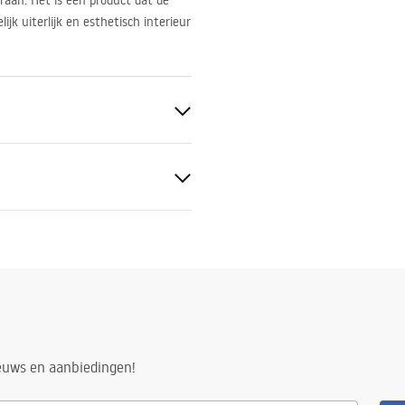
raan. Het is een product dat de
ijk uiterlijk en esthetisch interieur
ge-instructies
.pdf
ng
ieuws en aanbiedingen!