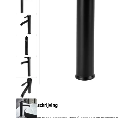
Toiletten
Wastafels
Baden en badwanden
Kranen
Douches
Keuken
Badkameraccessoires
Productbeschrijving