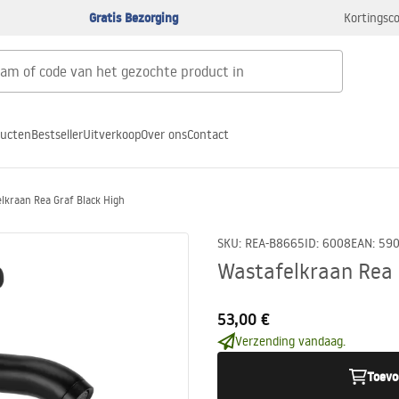
Gratis Bezorging
Kortingsco
ducten
Bestseller
Uitverkoop
Over ons
Contact
lkraan Rea Graf Black High
SKU
:
REA-B8665
ID
:
6008
EAN
:
59
Wastafelkraan Rea 
53,00 €
Verzending vandaag.
Toevo