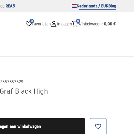
REA5
Nederlands / EUR
Blog
de:
0
0
0,00 €
Favorieten
Inloggen
Winkelwagen
:
02557357529
Graf Black High
egen aan winkelwagen