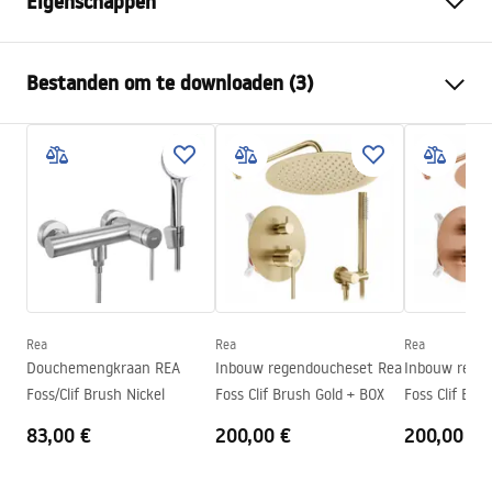
Eigenschappen
Kraan type
bassin
Bestanden om te downloaden (3)
Montagewijze
Opbouw
Kleur
Geborsteld koper
Garantievoorwaarden
Type uitloop
Vast
Warranty_Terms_and_Conditions_Faucets_-_5.pdf
Materiaal
Messing
Uitloopbereik
115
mm
Montage-instructies
Hoogte
205
mm
faucet.pdf
Coatingtechnologie
PVD
Aansluitdiameter:
3/8 inch
Rea
Rea
Rea
Veiligheidsinformatie
Douchemengkraan REA
Inbouw regendoucheset Rea
Inbouw rege
Garantie
5 jaar
Safety_Information_Faucets.pdf
Foss/Clif Brush Nickel
Foss Clif Brush Gold + BOX
Foss Clif Bru
83,00 €
200,00 €
200,00 €