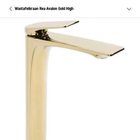
Wastafelkraan Rea Avalon Gold High