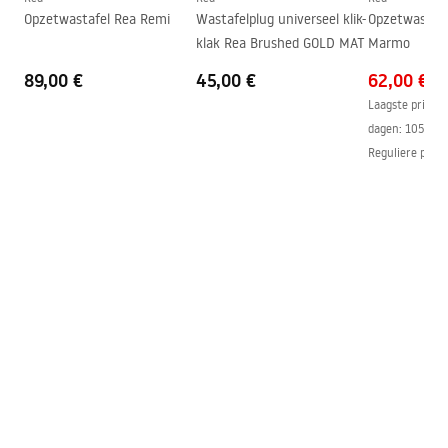
Veiligheidsinformatie
Opzetwastafel Rea Remi
Wastafelplug universeel klik-
Opzetwastafe
Garantie
5 jaar
Safety_Information_Faucets.pdf
klak Rea Brushed GOLD MAT
Marmo
89,00 €
45,00 €
62,00 €
Laagste prijs i
dagen:
105,00 
Reguliere prijs
: