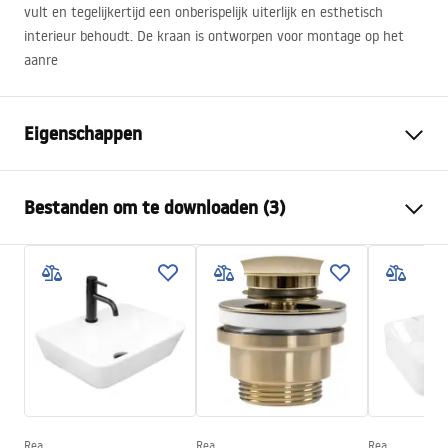
vult en tegelijkertijd een onberispelijk uiterlijk en esthetisch
interieur behoudt. De kraan is ontworpen voor montage op het
aanre
Eigenschappen
Kraan type
bassin
Bestanden om te downloaden (3)
Montagewijze
Opbouw
Kleur
Goud geborsteld
Garantievoorwaarden
Type uitloop
Vast
Warranty_Terms_and_Conditions_Faucets_-_5.pdf
Materiaal
Messing
Uitloopbereik
110
mm
Montage-instructies
Hoogte
165
mm
faucet.pdf
Coatingtechnologie
PVD
Aansluitdiameter:
3/8 inch
Rea
Rea
Rea