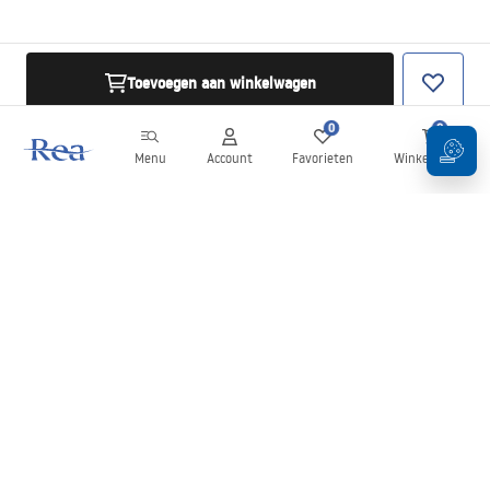
Toevoegen aan winkelwagen
0
0
Menu
Account
Favorieten
Winkelwagen
Nieuwsbrief
Blijf op de hoogte van nieuws en aanbiedingen!
Aanmelden
Door uw gegevens in te voeren en te bevestigen, gaat u akkoord